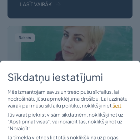
LASĪT VAIRĀK
Raksts
Sīkdatņu iestatījumi
Mēs izmantojam savus un trešo pušu sīkfailus, lai
nodrošinātu jūsu apmeklējuma drošību. Lai uzzinātu
vairāk par mūsu sīkfailu politiku, noklikšķiniet
šeit
.
Jūs varat piekrist visām sīkdatnēm, noklikšķinot uz
“Apstiprināt visas”, vai noraidīt tās, noklikšķinot uz
2009-2013
“Noraidīt”.
Klinta Bole
Ja tīmekļa vietnes lietotājs noklikšķina uz pogas