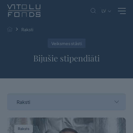
LV
Raksti
Veiksmes stāsti
Bijušie stipendiāti
Raksti
Raksts