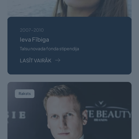
2007-2010
Ieva Fībiga
Talsu novada fonda stipendija
LASĪT VAIRĀK
Raksts