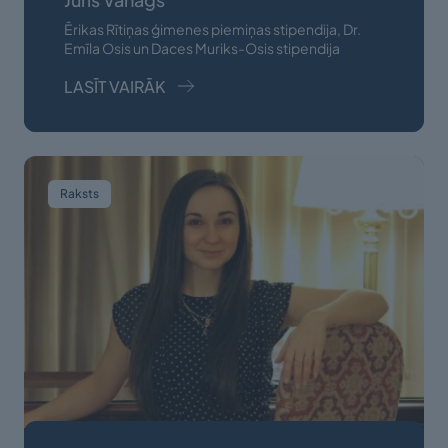
Ērikas Rītiņas ģimenes piemiņas stipendija, Dr.
Emīla Osis un Daces Muriks-Osis stipendija
LASĪT VAIRĀK
Raksts