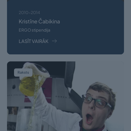
2010-2014
Kristīne Čabikina
ERGO stipendija
LASĪT VAIRĀK
Raksts