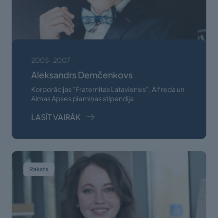
2005-2007
Aleksandrs Demčenkovs
Korporācijas "Fraternitas Lataviensis", Alfreda un
Almas Apses piemiņas stipendija
LASĪT VAIRĀK
Raksts