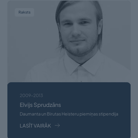
Raksts
2009-2013
Elvijs Sprudzāns
Daumanta un Birutas Heisteru piemiņas stipendija
LASĪT VAIRĀK