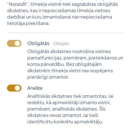
“Noraidīt”, tīmekļa vietnē tiek saglabātas obligātās
LASĪT VAIRĀK
sīkdatnes, kas ir nepieciešamas tīmekļa vietnes
darbībai un kuru izmantošanai nav nepieciešama
lietotāja piekrišana.
Raksts
Obligātās
Obligāts
Obligātās sīkdatnes nodrošina vietnes
pamatfunkcijas, piemēram, pieteikšanos un
konta pārvaldību. Bez obligātajām
sīkdatnēm tīmekļa vietni nav iespējams
pienācīgi izmantot.
Analīze
Analītiskās sīkdatnes tiek izmantotas, lai
redzētu, kā apmeklētāji izmanto vietni,
piemēram, analītiskās sīkdatnes. Šīs
2008-2011
sīkdatnes nevar izmantot, lai tieši
identificētu konkrētu apmeklētāju.
Artūrs Rundzāns