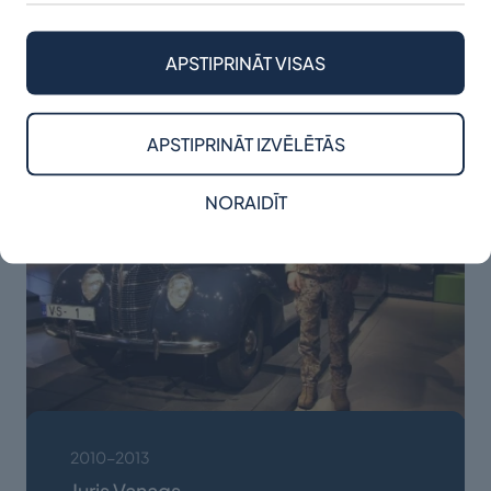
Ērikas Rītiņas ģimenes piemiņas stipendija
LASĪT VAIRĀK
APSTIPRINĀT VISAS
APSTIPRINĀT IZVĒLĒTĀS
Raksts
NORAIDĪT
2010-2013
Juris Vanags