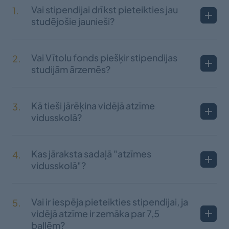
Vai stipendijai drīkst pieteikties jau
1.
studējošie jaunieši?
Vai Vītolu fonds piešķir stipendijas
2.
studijām ārzemēs?
Kā tieši jārēķina vidējā atzīme
3.
vidusskolā?
Kas jāraksta sadaļā "atzīmes
4.
vidusskolā"?
Vai ir iespēja pieteikties stipendijai, ja
5.
vidējā atzīme ir zemāka par 7,5
ballēm?