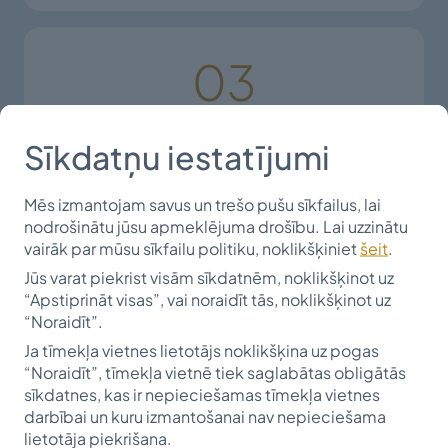
03
Rezultāti par stipendijas piešķiršanu tiek
Sīkdatņu iestatījumi
nosūtīti elektroniski kandidātam personīgi
Mēs izmantojam savus un trešo pušu sīkfailus, lai
nodrošinātu jūsu apmeklējuma drošību. Lai uzzinātu
vairāk par mūsu sīkfailu politiku, noklikšķiniet
šeit
.
Jūs varat piekrist visām sīkdatnēm, noklikšķinot uz
“Apstiprināt visas”, vai noraidīt tās, noklikšķinot uz
“Noraidīt”.
Kā pieteikties stipendijai?
Ja tīmekļa vietnes lietotājs noklikšķina uz pogas
“Noraidīt”, tīmekļa vietnē tiek saglabātas obligātās
Jāizpilda un jāiesniedz elektroniskā anketa. Lai
sīkdatnes, kas ir nepieciešamas tīmekļa vietnes
to aizpildītu, klikšķiniet uz zemāk esošās
darbībai un kuru izmantošanai nav nepieciešama
pogas. Tikai iesūtot anketu elektroniski,
lietotāja piekrišana.