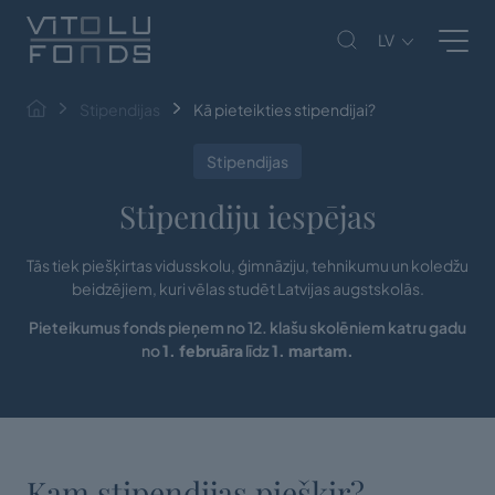
LV
Stipendijas
Kā pieteikties stipendijai?
Stipendijas
Stipendiju iespējas
Tās tiek piešķirtas vidusskolu, ģimnāziju, tehnikumu un koledžu
beidzējiem, kuri vēlas studēt Latvijas augstskolās.
Pieteikumus fonds pieņem no 12. klašu skolēniem katru gadu
no
1. februāra
līdz
1. martam.
Kam stipendijas piešķir?