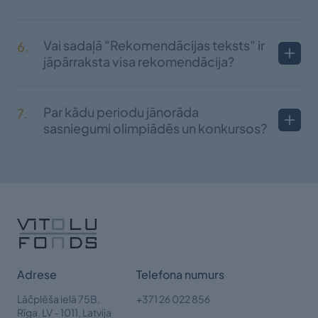
Vai sadaļā "Rekomendācijas teksts" ir
6.
jāpārraksta visa rekomendācija?
Par kādu periodu jānorāda
7.
sasniegumi olimpiādēs un konkursos?
Adrese
Telefona numurs
Lāčplēša ielā 75B,
+371 26 022 856
Rīga,
LV - 1011, Latvija