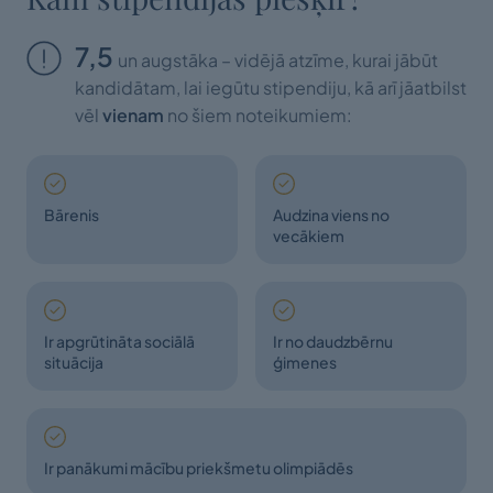
7,5
un augstāka – vidējā atzīme, kurai jābūt
kandidātam, lai iegūtu stipendiju, kā arī jāatbilst
vēl
vienam
no šiem noteikumiem:
Bārenis
Audzina viens no
vecākiem
Ir apgrūtināta sociālā
Ir no daudzbērnu
situācija
ģimenes
Ir panākumi mācību priekšmetu olimpiādēs