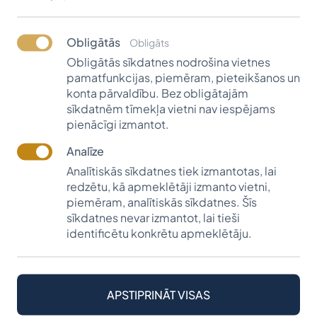
kandidāts reģistrējas datu bāzē un piedalās
konkursā. Pieteikumus fonds pieņem no 12.
klašu skolēniem katru gadu no
Obligātās
Obligāts
1. februāra
līdz
1. martam.
Obligātās sīkdatnes nodrošina vietnes
pamatfunkcijas, piemēram, pieteikšanos un
konta pārvaldību. Bez obligātajām
PIETEIKUMA ANKETA
sīkdatnēm tīmekļa vietni nav iespējams
pienācīgi izmantot.
Analīze
Analītiskās sīkdatnes tiek izmantotas, lai
Elektroniskajai anketai jāpievieno šādas
redzētu, kā apmeklētāji izmanto vietni,
dokumentu kopijas (pdf/doc/jpg):
piemēram, analītiskās sīkdatnes. Šīs
sīkdatnes nevar izmantot, lai tieši
Dokumenti pa pastu nav jāsūta!
identificētu konkrētu apmeklētāju.
Curriculum Vitae (CV);
APSTIPRINĀT VISAS
Motivācijas vēstule;