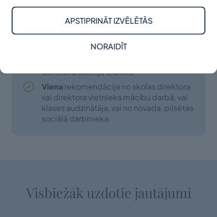
Fotogrāfija (portrets);
11. klases liecības kopija, pievienojot gala
APSTIPRINĀT IZVĒLĒTĀS
vērtējumus priekšmetos, kuri ir beigušies
10. klasē;
NORAIDĪT
Skolas apstiprināts (ar direktora vai klases
audzinātāja parakstu) 12. klases 1.
semestra sekmju izraksts;
Viena
rekomendācija no skolas direktora
vai direktora vietnieka mācību darbā, vai
klases audzinātāja, vai no novada, pilsētas
sociālā darbinieka.
Visbiežāk uzdotie jautājumi