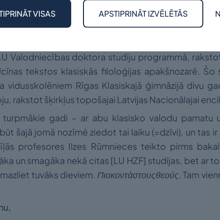
TIPRINĀT VISAS
APSTIPRINĀT IZVĒLĒTĀS
N
Maģistra studiju laiks zīmīgs arī ar to, ka pirmo reiz
. m.ē. dzīvojošu un sengrieķu valodā rakstošu ārstu n
s maģistra darbs, un no tā savukārt izauga vēlme rakst
s LU Valodniecības doktora studiju programmā, raksto
icīnas tekstos
klasiskās filoloģijas apakšnozarē. Šo s
a vidusskolēniem Rīgas Klasiskajā ģimnāzijā divu g
u, rakstot šķirkļus topošajai Latvijas Nacionālajai enci
ies turpmākie gadi – ar abu klasisko valodu pamatu 
ūt šajā jomā nozīmē ziedot tai laiku (=dzīvi), un tas ir s
mīļās profesores Ilzes Rūmnieces teikto pirms baka
rūtāka un smagāka nekā citas [LU HZF] studijas, bet ar to
– mazliet tuvāks dieviem.
Πιο
κοντά
στους
θεούς
. Tam vien
enu,