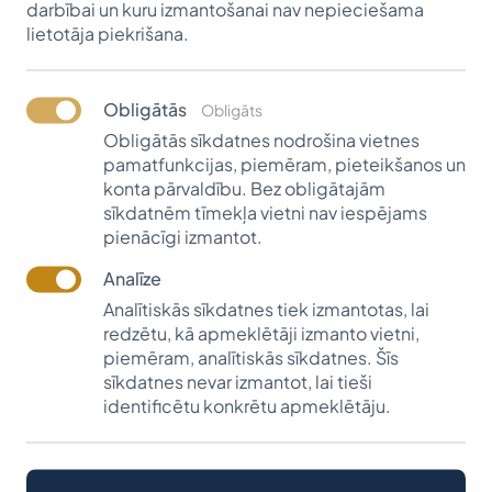
darbībai un kuru izmantošanai nav nepieciešama
īstenojot fonda vēlējumu – ar izglītību sasniegt tādu
lietotāja piekrišana.
līmeni, lai vēlāk varētu palīdzēt citiem.
Obligātās
Obligāts
Obligātās sīkdatnes nodrošina vietnes
SIA "Apsīte" stipendija
pamatfunkcijas, piemēram, pieteikšanos un
konta pārvaldību. Bez obligātajām
UZZINĀT VAIRĀK
sīkdatnēm tīmekļa vietni nav iespējams
pienācīgi izmantot.
Analīze
Analītiskās sīkdatnes tiek izmantotas, lai
redzētu, kā apmeklētāji izmanto vietni,
piemēram, analītiskās sīkdatnes. Šīs
SIA "Apsīte" stipendija
sīkdatnes nevar izmantot, lai tieši
identificētu konkrētu apmeklētāju.
Uzņēmums SIA "Apsīte" tika izveidota 2004.
gadā kā privātā kompānija ar ierobežotu
atbildību, kura nodarbojas ar mežizstrādi. Tā