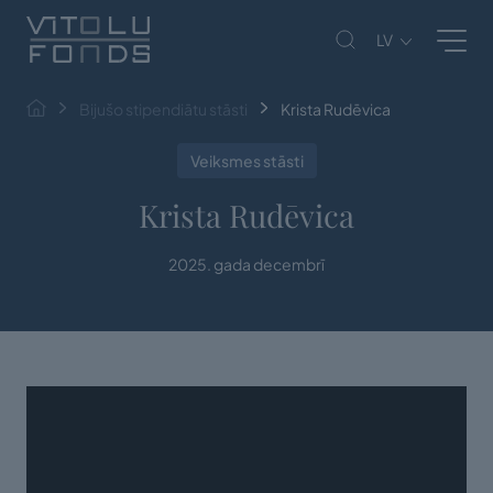
LV
Bijušo stipendiātu stāsti
Krista Rudēvica
Veiksmes stāsti
Krista Rudēvica
2025. gada decembrī