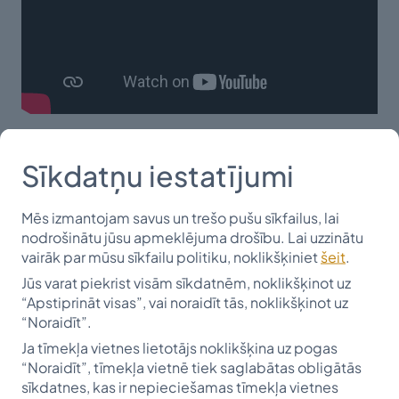
Otrais stāsts par veterinārārsti, SIA "Apsīte"
stipendijas saņēmēju (2015-2021) Kristu Rudēvicu ir
Sīkdatņu iestatījumi
unikāls. Pēc Latvijas Lauksaimniecības universitātes
(tag. LBTU) absolvēšanas viņa ne mirkli nevilcinājās un
Mēs izmantojam savus un trešo pušu sīkfailus, lai
izveidoja savu uzņēmumu IK “Kristas Veterinārija”. Drīz
nodrošinātu jūsu apmeklējuma drošību. Lai uzzinātu
vien, ar Eiropas Savienības fonda atbalstu, tapa
vairāk par mūsu sīkfailu politiku, noklikšķiniet
šeit
.
mobilā veterinārā klīnika, kas prasmīgi iebūvēta
Jūs varat piekrist visām sīkdatnēm, noklikšķinot uz
mikroautobusā. Tā ir kļuvusi par ceļojošu aprūpes
“Apstiprināt visas”, vai noraidīt tās, noklikšķinot uz
“Noraidīt”.
vietu dzīvniekiem Dienvidkurzemē. 2023. gadā
Ja tīmekļa vietnes lietotājs noklikšķina uz pogas
saņemts apbalvojums “Debitants veterinārijā”.
“Noraidīt”, tīmekļa vietnē tiek saglabātas obligātās
Lepojamies, ka Krista ir atgriezusies savā dzimtajā
sīkdatnes, kas ir nepieciešamas tīmekļa vietnes
novadā un ik gadu ir Draugu stipendijas ziedotāja,