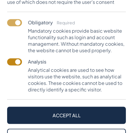
use of which does not require the user’s consent
Obligatory
Required
SIA "Apsīte" stipendija
Mandatory cookies provide basic website
functionality such as login and account
UZZINĀT VAIRĀK
management. Without mandatory cookies,
the website cannot be used properly.
Analysis
Analytical cookies are used to see how
visitors use the website, such as analytical
cookies. These cookies cannot be used to
SIA "Apsīte" stipendija
directly identify a specific visitor.
Uzņēmums SIA "Apsīte" tika izveidota 2004.
gadā kā privātā kompānija ar ierobežotu
atbildību, kura nodarbojas ar mežizstrādi. Tā
ACCEPT ALL
atrodas Talsu novada Laidzes pagastā.
Uzņēmuma galvenais mērķis - censties