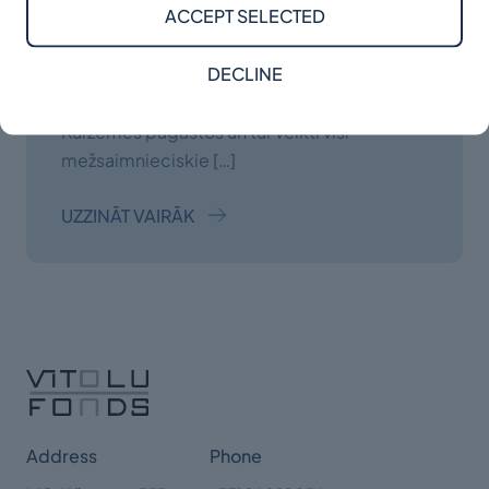
ACCEPT SELECTED
saglabāt Latvijas zemi latviešu īpašumā.
Īpašnieka Arņa Apsīša pamatbizness ir SIA
DECLINE
"Kurekss". Pateicoties 2010.gadā gūtajiem
ienākumiem, tika iegādāta zeme dažādos
Kurzemes pagastos un tur veikti visi
mežsaimnieciskie […]
UZZINĀT VAIRĀK
Address
Phone