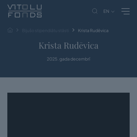
EN
Bijušo stipendiātu stāsti
Krista Rudēvica
Krista Rudēvica
2025. gada decembrī