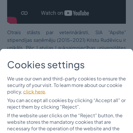
Otrais stāsts par veterinārārsti, SIA "Apsīte"
stipendijas saņēmēju (2015-2021) Kristu Rudēvicu ir
unikāls. Pēc Latvijas Lauksaimniecības universitātes
(tag. LBTU) absolvēšanas viņa ne mirkli nevilcinājās un
Cookies settings
izveidoja savu uzņēmumu IK “Kristas Veterinārija”. Drīz
vien, ar Eiropas Savienības fonda atbalstu, tapa
We use our own and third-party cookies to ensure the
mobilā veterinārā klīnika, kas prasmīgi iebūvēta
security of your visit. To learn more about our cookie
mikroautobusā. Tā ir kļuvusi par ceļojošu aprūpes
policy,
click here
.
vietu dzīvniekiem Dienvidkurzemē. 2023. gadā
You can accept all cookies by clicking “Accept all” or
saņemts apbalvojums “Debitants veterinārijā”.
reject them by clicking “Reject”.
Lepojamies, ka Krista ir atgriezusies savā dzimtajā
If the website user clicks on the “Reject” button, the
novadā un ik gadu ir Draugu stipendijas ziedotāja,
website stores the mandatory cookies that are
īstenojot fonda vēlējumu – ar izglītību sasniegt tādu
necessary for the operation of the website and the
līmeni, lai vēlāk varētu palīdzēt citiem.