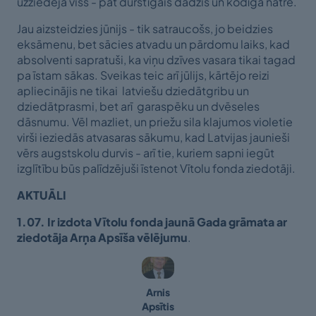
uzziedēja viss - pat durstīgais dadzis un kodīgā nātre.
Jau aizsteidzies jūnijs - tik satraucošs, jo beidzies
eksāmenu, bet sācies atvadu un pārdomu laiks, kad
absolventi sapratuši, ka viņu dzīves vasara tikai tagad
pa īstam sākas. Sveikas teic arī jūlijs, kārtējo reizi
apliecinājis ne tikai latviešu dziedātgribu un
dziedātprasmi, bet arī garaspēku un dvēseles
dāsnumu. Vēl mazliet, un priežu sila klajumos violetie
virši ieziedās atvasaras sākumu, kad Latvijas jaunieši
vērs augstskolu durvis - arī tie, kuriem sapni iegūt
izglītību būs palīdzējuši īstenot Vītolu fonda ziedotāji.
AKTUĀLI
1.07. Ir izdota Vītolu fonda jaunā Gada grāmata ar
ziedotāja Arņa Apsīša vēlējumu
.
Arnis
Apsītis