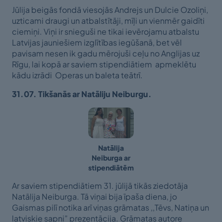
Jūlija beigās fondā viesojās Andrejs un Dulcie Ozoliņi,
uzticami draugi un atbalstītāji, mīļi un vienmēr gaidīti
ciemiņi. Viņi ir snieguši ne tikai ievērojamu atbalstu
Latvijas jauniešiem izglītības iegūšanā, bet vēl
pavisam nesen ik gadu mērojuši ceļu no Anglijas uz
Rīgu, lai kopā ar saviem stipendiātiem apmeklētu
kādu izrādi Operas un baleta teātrī.
31.07. Tikšanās ar Natāliju Neiburgu.
Natālija
Neiburga ar
stipendiātēm
Ar saviem stipendiātiem 31. jūlijā tikās ziedotāja
Natālija Neiburga. Tā viņai bija īpaša diena, jo
Gaismas pilī notika arī viņas grāmatas ,,Tēvs, Natiņa un
latviskie sapņi” prezentācija. Grāmatas autore