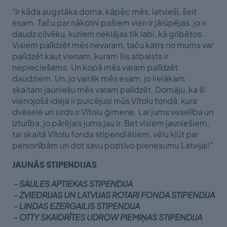
"Ir kāda augstāka doma, kāpēc mēs, latvieši, šeit
esam. Taču par nākotni pašiem vien ir jārūpējas, jo ir
daudz cilvēku, kuriem neklājas tik labi, kā gribētos.
Visiem palīdzēt mēs nevaram, taču katrs no mums var
palīdzēt kaut vienam, kuram šis atbalsts ir
nepieciešams. Un kopā mēs varam palīdzēt
daudziem. Un, jo vairāk mēs esam, jo lielākam
skaitam jauniešu mēs varam palīdzēt. Domāju, ka šī
vienojošā ideja ir pulcējusi mūs Vītolu fondā, kura
dvēsele un sirds ir Vītolu ģimene. Lai jums veselība un
izturība, jo pārējais jums jau ir. Bet visiem jauniešiem,
tai skaitā Vītolu fonda stipendiātiem, vēlu kļūt par
personībām un dot savu pozitīvo pienesumu Latvijai!"
JAUNĀS STIPENDIJAS
- SAULES APTIEKAS STIPENDIJA
- ZVIEDRIJAS UN LATVIJAS ROTARI FONDA STIPENDIJA
- LINDAS EZERGAILIS STIPENDIJA
- OTTY SKAIDRĪTES UDROW PIEMIŅAS STIPENDIJA