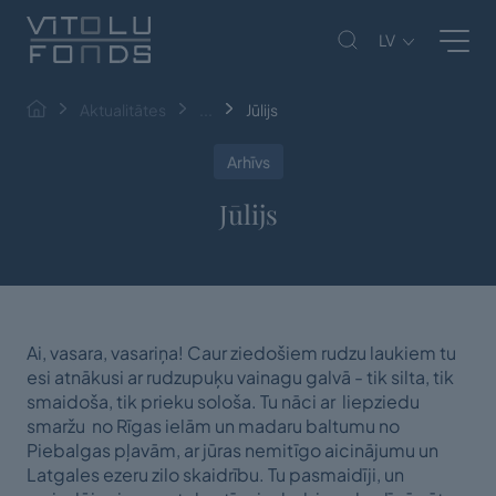
LV
Aktualitātes
...
Jūlijs
Arhīvs
Jūlijs
Ai, vasara, vasariņa! Caur ziedošiem rudzu laukiem tu
esi atnākusi ar rudzupuķu vainagu galvā - tik silta, tik
smaidoša, tik prieku sološa. Tu nāci ar liepziedu
smaržu no Rīgas ielām un madaru baltumu no
Piebalgas pļavām, ar jūras nemitīgo aicinājumu un
Latgales ezeru zilo skaidrību. Tu pasmaidīji, un