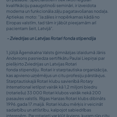
kvalifikāciju paaugstinoši semināri, ir izveidota
moderna un funkcionāla zāļu pagatavošanas nodaļa.
Aptiekas moto: "Ja zāles ir nopērkamas kādā no
Eiropas valstīm, tad tām ir jābūt pieejamām arī
pacientam šeit, Latvijā".
- Zviedrijas un Latvijas Rotari fonda stipendija
1.jūlijā Āgenskalna Valsts ģimnāzijas izlaidumā Jānis
Andersons pasniedza sertifikātu Paulai Liepiņai par
piešķirto Zviedrijas un Latvijas Rotari
fonda stipendiju. Rotari ir starptautiska organizācija,
kas apvieno uzņēmējus un citu profesiju pārstāvjus.
Starptautiskajā Rotari klubu savienībā
Rotary
International
ietilpst vairāk kā 1,2 miljoni biedru
(rotariešu) 33 000 Rotari klubos vairāk nekā 200
pasaules valstīs. Rīgas Hanzas Rotari klubs dibināts
1996.gada 17.maijā. Rotari klubu mērķis ir veicināt
sadarbību un attīstību, kalpojot sabiedrības
interesēm. Par rotarieti var kļūt ikviens, kuram rūp citu