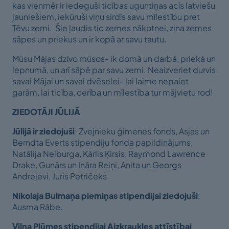
kas vienmēr ir iedeguši ticības uguntiņas acīs latviešu
jauniešiem, iekūruši viņu sirdīs savu mīlestību pret
Tēvu zemi. Šie ļaudis tic zemes nākotnei, zina zemes
sāpes un priekus un ir kopā ar savu tautu.
Mūsu Mājas dzīvo mūsos- ik domā un darbā, priekā un
lepnumā, un arī sāpē par savu zemi. Neaizveriet durvis
savai Mājai un savai dvēselei- lai laime nepaiet
garām, lai ticība, cerība un mīlestība tur mājvietu rod!
ZIEDOTĀJI JŪLIJĀ
Jūlijā ir ziedojuši
: Zvejnieku ģimenes fonds, Asjas un
Berndta Everts stipendiju fonda papildinājums,
Natālija Neiburga, Kārlis Ķirsis, Raymond Lawrence
Drake, Gunārs un Ināra Reiņi, Anita un Georgs
Andrejevi, Juris Petričeks.
Nikolaja Bulmaņa piemiņas stipendijai ziedojuši
:
Ausma Rābe.
Viļņa Plūmes stipendijai Aizkraukles attīstībai