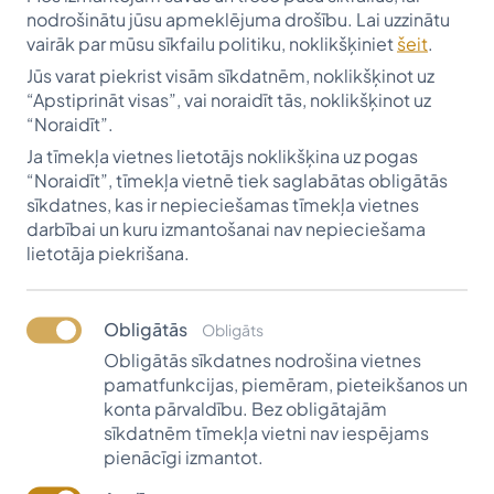
nodrošinātu jūsu apmeklējuma drošību. Lai uzzinātu
- Tiek papildināts Asjas un Berndta Everts stipendiju
vairāk par mūsu sīkfailu politiku, noklikšķiniet
šeit
.
fonds
Jūs varat piekrist visām sīkdatnēm, noklikšķinot uz
“Apstiprināt visas”, vai noraidīt tās, noklikšķinot uz
Asjas Everts stipendiju fondu papildina testamenta
“Noraidīt”.
izpildītājs Juris Liepiņš, ieskaitot 10 480 AUD. Ar Asjas
Everts stipendijām Latvijā studijas uzsāks un turpinās
Ja tīmekļa vietnes lietotājs noklikšķina uz pogas
30 studenti. Viņa savātestamentā savulaik izteica
“Noraidīt”, tīmekļa vietnē tiek saglabātas obligātās
vēlmi dibināt Latvijā fondu un novēlēja šim mērķim
sīkdatnes, kas ir nepieciešamas tīmekļa vietnes
vairāk kā 1 000 000 Austrālijas dolāru, uzticot to
darbībai un kuru izmantošanai nav nepieciešama
administrēt Vītolu fondam, lai īstenotos tas, par ko
lietotāja piekrišana.
Asjas kundze sapņojusi visu mūžu - palikt savā zemē,
dzīvot tālāk savas zemes jauniešos, ļaujot piepildīt
sapņus.
Obligātās
Obligāts
Obligātās sīkdatnes nodrošina vietnes
TIKŠANĀS
pamatfunkcijas, piemēram, pieteikšanos un
03.07. Tikšanās ar Viedu Šelliju.
konta pārvaldību. Bez obligātajām
sīkdatnēm tīmekļa vietni nav iespējams
pienācīgi izmantot.