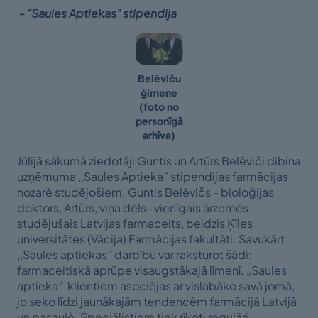
- "Saules Aptiekas" stipendija
Belēviču
ģimene
(foto no
personīgā
arhīva)
Jūlijā sākumā ziedotāji Guntis un Artūrs Belēviči dibina
uzņēmuma ,,Saules Aptieka” stipendijas farmācijas
nozarē studējošiem. Guntis Belēvičs - bioloģijas
doktors, Artūrs, viņa dēls- vienīgais ārzemēs
studējušais Latvijas farmaceits, beidzis Ķīles
universitātes (Vācija) Farmācijas fakultāti. Savukārt
,,Saules aptiekas” darbību var raksturot šādi:
farmaceitiskā aprūpe visaugstākajā līmenī. „Saules
aptieka” klientiem asociējas ar vislabāko savā jomā,
jo seko līdzi jaunākajām tendencēm farmācijā Latvijā
un pasaulē. Speciālistiem tiek rīkoti regulāri