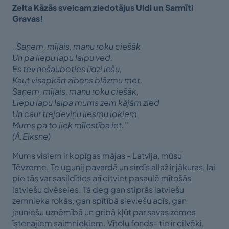
Zelta Kāzās sveicam ziedotājus Uldi un Sarmīti
Gravas!
,,Saņem, mīļais, manu roku ciešāk
Un pa liepu lapu laipu ved.
Es tev nešauboties līdzi iešu,
Kaut visapkārt zibens blāzmu met.
Saņem, mīļais, manu roku ciešāk,
Liepu lapu laipa mums zem kājām zied
Un caur trejdeviņu liesmu lokiem
Mums pa to liek mīlestība iet.’’
(Ā.Elksne)
Mums visiem ir kopīgas mājas - Latvija, mūsu
Tēvzeme. Te ugunij pavardā un sirdīs allaž ir jākuras, lai
pie tās var sasildīties arī citviet pasaulē mītošās
latviešu dvēseles. Tā deg gan stiprās latviešu
zemnieka rokās, gan spītībā sieviešu acīs, gan
jauniešu uzņēmībā un gribā kļūt par savas zemes
īstenajiem saimniekiem. Vītolu fonds- tie ir cilvēki,