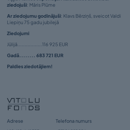
ziedojuši
: Māris Plūme
Ar ziedojumu godinājuši
: Klavs Bērziņš, sveicot Valdi
Liepiņu 75 gadu jubilejā
Ziedojumi
Jūlijā.................116 925 EUR
Gadā........ 683 721 EUR
Paldies ziedotājiem!
Adrese
Telefona numurs