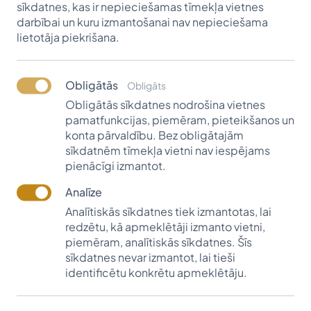
Marts
sīkdatnes, kas ir nepieciešamas tīmekļa vietnes
darbībai un kuru izmantošanai nav nepieciešama
LASĪT VAIRĀK
lietotāja piekrišana.
Obligātās
Obligāts
Obligātās sīkdatnes nodrošina vietnes
pamatfunkcijas, piemēram, pieteikšanos un
Aprīlis
konta pārvaldību. Bez obligātajām
sīkdatnēm tīmekļa vietni nav iespējams
LASĪT VAIRĀK
pienācīgi izmantot.
Analīze
Analītiskās sīkdatnes tiek izmantotas, lai
redzētu, kā apmeklētāji izmanto vietni,
piemēram, analītiskās sīkdatnes. Šīs
Maijs
sīkdatnes nevar izmantot, lai tieši
identificētu konkrētu apmeklētāju.
LASĪT VAIRĀK