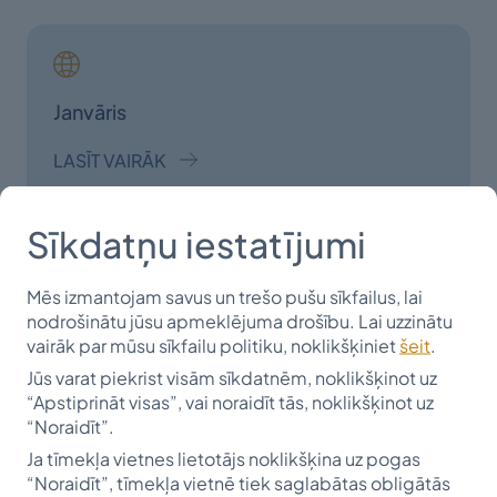
Janvāris
LASĪT VAIRĀK
Sīkdatņu iestatījumi
Mēs izmantojam savus un trešo pušu sīkfailus, lai
Februāris
nodrošinātu jūsu apmeklējuma drošību. Lai uzzinātu
vairāk par mūsu sīkfailu politiku, noklikšķiniet
šeit
.
LASĪT VAIRĀK
Jūs varat piekrist visām sīkdatnēm, noklikšķinot uz
“Apstiprināt visas”, vai noraidīt tās, noklikšķinot uz
“Noraidīt”.
Ja tīmekļa vietnes lietotājs noklikšķina uz pogas
“Noraidīt”, tīmekļa vietnē tiek saglabātas obligātās