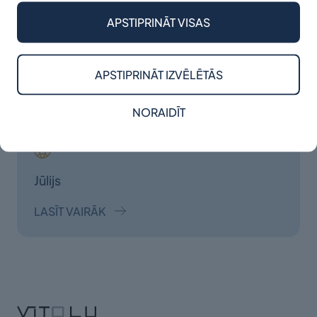
APSTIPRINĀT VISAS
Jūnijs
APSTIPRINĀT IZVĒLĒTĀS
LASĪT VAIRĀK
NORAIDĪT
Jūlijs
LASĪT VAIRĀK