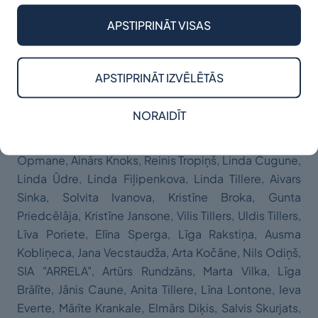
Krauze, Kristaps Kalniņš, Inese Ločmele-Jansone,
APSTIPRINĀT VISAS
Inga Pudža, Evelīna Tillere, Vinsents Romeiko, Maija
Rozenberga, Aija Zučika, Santa Logina, Eva Pērle,
Laura Gleizde, Līga Vasariņa, Aleksandrs
APSTIPRINĀT IZVĒLĒTĀS
Demčenkovs, Renāte Rūta Apse, SIA “Sbs Design
And Build”, Ainārs Uzuls, Mareks Harkovs, Anželika
NORAIDĪT
Lujāne, Domeniks Svikša, Ina Riharde-Jundze, Raitis
Bardavskis, Inese Saldābola, Arta Muceniece, Ieva
Opmane, Ainārs Knoks, Reinis Tropiņš, Linda Čugune,
Linda Ūdre, Linda Fiļipenkova, Linda Tillere, Aivars
Sinka, Solvita Ivanova, Kristīne Broka, Gunta
Priedcēlāja, Kristīne Jansone, Vilis Tillers, Uldis Tillers,
Līva Poriete, Elīna Sperga, Līga Rakstiņa, Ausma
Kobliņeca, Jana Vecstaudža, Arta Kočāne, Nils Odiņš,
SIA "ARRELA", Artūrs Rundzāns, Marta Vilka, Līga
Brālīte, Jānis Caune, Anita Tillere, Līna Lontone, Ieva
Everte, Mārīte Krankale, Elmārs Diķis, Salvis Skurjats,