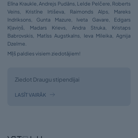
Elīna Kraukle, Andrejs Pudāns, Lelde Pelčere, Roberts
Veins, Kristīne Irtiševa, Raimonds Alps, Mareks
Indriksons, Gunta Mazure, Iveta Gavare, Edgars
Kļaviņš, Madars Krievs, Andra Struka, Kristaps
Babrovskis, Matīss Augstkalns, Ieva Mileika, Agnija
Dzelme.
Mīļš paldies visiem ziedotājiem!
Ziedot Draugu stipendijai
LASĪT VAIRĀK