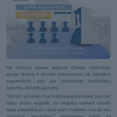
Par tradīciju kļuvusi augusta Draugu stipendijas
akcija. Ikviens ir aicināts pievienoties, lai, pienākot
septembrim, ziņu par stipendijas piešķiršanu
saņemtu vēl kāds jaunietis.
"Pamati, uz kuriem mums dota iespēja stāvēt, ļauj celt
latiņu arvien augstāk. Es nespēju saskatīt robežu
savai pateicībai un cieņai pret cilvēkiem, kuri šo visu
padarījuši iespējamu," atgriežoties fondā kā