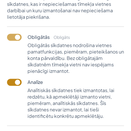
sīkdatnes, kas ir nepieciešamas tīmekļa vietnes
Krūmiņa-Zvaigzne, Arnita Rakstiņa, Baiba Anna Plivča,
darbībai un kuru izmantošanai nav nepieciešama
Linda Nierliņa, Silva Magone Raitis Pečulis, Katerīna
lietotāja piekrišana.
Seļiverstova, Artis Krists Mednis, Edvīns Danovskis,
Madara Augstkalne, Vitālijs Guzenko, Sintija
Obligātās
Strautmane, Ance Āboliņa, Pēteris Puķīte, Sandis
Obligāts
Mauriņš, Arturs Barščevskis, Oskars Krakts, Lāsma
Obligātās sīkdatnes nodrošina vietnes
pamatfunkcijas, piemēram, pieteikšanos un
Neiceniece, Māris Harčenko, Ieva Ģērmane, Rota
konta pārvaldību. Bez obligātajām
Kalniņa, Alise Lutinska, Anda Kablukova, Inna Pedane,
sīkdatnēm tīmekļa vietni nav iespējams
Monna Terēze Zeltiņa, Mareks Savickis, Līga Bondare,
pienācīgi izmantot.
Kristīne Irtiševa, Dagnis Vasks, Klāvs Zakevics, Signe
Analīze
Adamoviča, Olavs Rāciņš, Mārtiņš Lagzdons, Lilita
Analītiskās sīkdatnes tiek izmantotas, lai
Bumeistere, Mārtiņš Borodušķis, Elva Eglīte, Lauma
redzētu, kā apmeklētāji izmanto vietni,
Jokste, Nikolajs Hļevnojs, Rūta Andrejeva, Līvija
piemēram, analītiskās sīkdatnes. Šīs
Putniece, Andra Lauva-Salnāja, Ieva Šodnaka, Elīna
sīkdatnes nevar izmantot, lai tieši
Martinova, Lauma Šamkina, Laura Bicāne, Gints
identificētu konkrētu apmeklētāju.
Bokums, Zane Timma, Lauma Lueta Spriņģe. Jānis
Faltiņš, Gatis Locāns, Anda Pūķe, Zane Urbāne, Linda