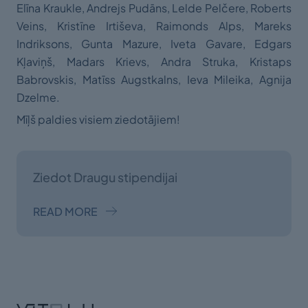
Elīna Kraukle, Andrejs Pudāns, Lelde Pelčere, Roberts
Veins, Kristīne Irtiševa, Raimonds Alps, Mareks
Indriksons, Gunta Mazure, Iveta Gavare, Edgars
Kļaviņš, Madars Krievs, Andra Struka, Kristaps
Babrovskis, Matīss Augstkalns, Ieva Mileika, Agnija
Dzelme.
Mīļš paldies visiem ziedotājiem!
Ziedot Draugu stipendijai
READ MORE