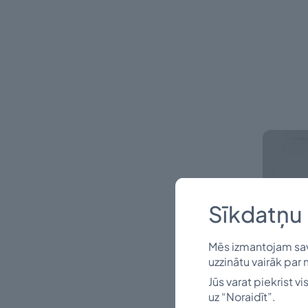
Sīkdatņu 
Mēs izmantojam savu
uzzinātu vairāk par 
Jūs varat piekrist v
uz “Noraidīt”.