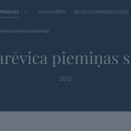
IPENDIJAS
AKTUALITĀTES
BIJUŠO STIPENDIĀTU STĀSTI
rēvica piemiņas stipendija
arēvica piemiņas s
2012