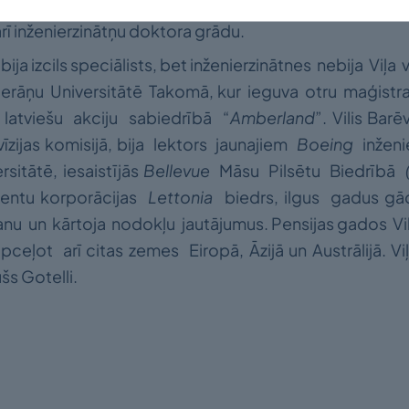
ādājot viņš turpināja studēt inženierzinātnes Vašingto
arī inženierzinātņu doktora grādu.
bija izcils speciālists, bet inženierzinātnes nebija Viļa
erāņu Universitātē Takomā, kur ieguva otru maģistra 
s latviešu akciju sabiedrībā “
Amberland
”. Vilis Barē
īzijas komisijā, bija lektors jaunajiem
Boeing
inženie
sitātē, iesaistījās
Bellevue
Māsu Pilsētu Biedrībā
tudentu korporācijas
Lettonia
biedrs, ilgus gadus gā
u un kārtoja nodokļu jautājumus. Pensijas gados Vili
pceļot arī citas zemes Eiropā, Āzijā un Austrālijā. V
šs Gotelli.