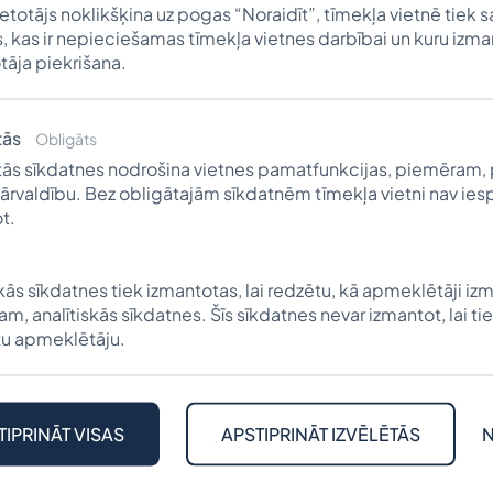
ietotājs noklikšķina uz pogas “Noraidīt”, tīmekļa vietnē tiek 
, kas ir nepieciešamas tīmekļa vietnes darbībai un kuru izm
tāja piekrišana.
tās
Obligāts
Vilis Barēvics
ās sīkdatnes nodrošina vietnes pamatfunkcijas, piemēram, 
cs dzimis Latvijā 1939. gadā. Viņš bija Franča un Au
ārvaldību. Bez obligātajām sīkdatnēm tīmekļa vietni nav ie
t.
ī ģimene Latviju atstāja, un sākās trimdas ceļš. Viņ
īvi iesaistījās sabiedriskajā dzīvē, bet Vilis uzsāka sko
skās sīkdatnes tiek izmantotas, lai redzētu, kā apmeklētāji izm
imene izceļoja uz ASV un apmetās
Bay City, Michigan
m, analītiskās sīkdatnes. Šīs sīkdatnes nevar izmantot, lai tie
 pēkšņi nomira tēvs, un Vilim, piecpadsmit gadu v
u apmeklētāju.
vi, bet arī par māti. 1956. gadā Vilis beidza
South High
iganas Valsts Universitātē (MSU),
East Lansing
, aktī
kās studentu organizācijās.
TIPRINĀT VISAS
APSTIPRINĀT IZVĒLĒTĀS
N
grādu, Vilis Barēvics sāka darbu firmā
Boeing
, kur str