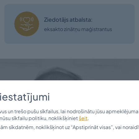
Ziedotājs atbalsta:
eksakto zinātņu maģistrantus
iestatījumi
s un trešo pušu sīkfailus, lai nodrošinātu jūsu apmeklējuma 
mūsu sīkfailu politiku, noklikšķiniet
šeit
.
isām sīkdatnēm, noklikšķinot uz “Apstiprināt visas”, vai noraidī