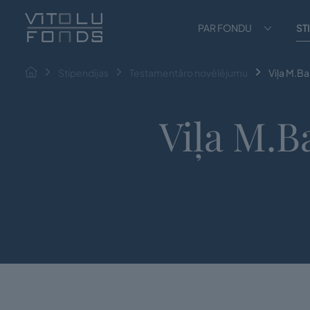
PAR FONDU
ST
Stipendijas
Testamentāro novēlējumu
Viļa M.Ba
Viļa M.B