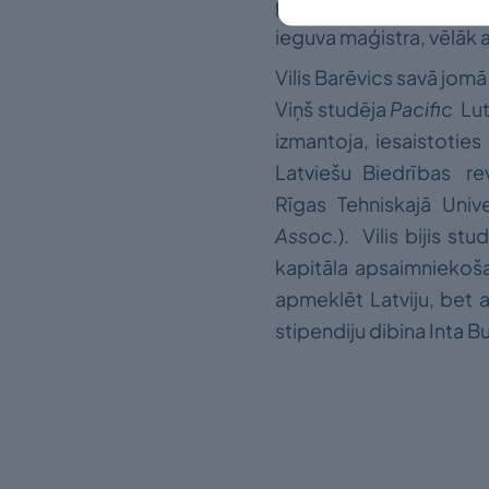
pensijā 1999. gadā. Str
ieguva maģistra, vēlāk 
Vilis Barēvics savā jomā 
Viņš studēja
Pacific
Lut
izmantoja, iesaistotie
Latviešu Biedrības rev
Rīgas Tehniskajā Univer
Assoc.
). Vilis bijis s
kapitāla apsaimniekošan
apmeklēt Latviju, bet a
stipendiju dibina Inta Bu