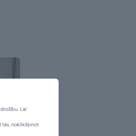
drošību. Lai
t tās, noklikšķinot