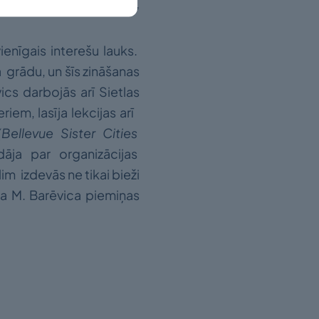
nas Universitātē Sietlā,
 vienīgais interešu lauks.
grādu, un šīs zināšanas
vics darbojās arī Sietlas
riem, lasīja lekcijas arī
(Bellevue Sister Cities
dāja par organizācijas
m izdevās ne tikai bieži
iļa M. Barēvica piemiņas