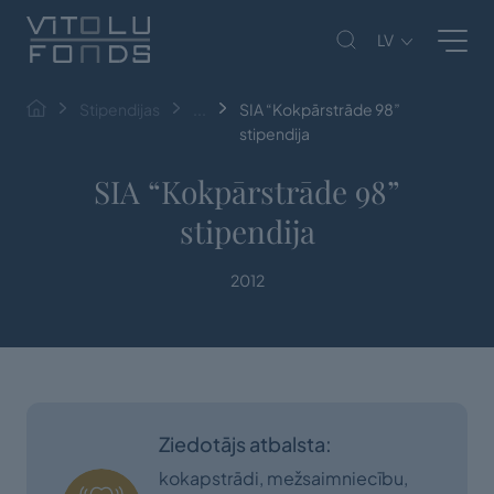
LV
Stipendijas
...
SIA “Kokpārstrāde 98”
stipendija
SIA “Kokpārstrāde 98”
stipendija
2012
Ziedotājs atbalsta:
kokapstrādi, mežsaimniecību,