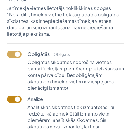
uzņēmumu, kas sniegtu ieguldījumu ekonomikas
Ja tīmekļa vietnes lietotājs noklikšķina uz pogas
attīstībā un nodrošinātu darba vietas iedzīvotājiem.
“Noraidīt”, tīmekļa vietnē tiek saglabātas obligātās
Visvaldis Dzenis – agronoms, izgudrotājs, siera
sīkdatnes, kas ir nepieciešamas tīmekļa vietnes
siešanas un fasēšanas iekārtu ražošanas uzņēmumu
darbībai un kuru izmantošanai nav nepieciešama
prezidents, Latvijas Zemnieku savienības
lietotāja piekrišana.
Ziemeļamerikas Austrumu nodaļas vadītājs. Viņš
studējis Jelgavas lauksaimniecības akadēmijā,
Obligātās
Obligāts
izglītību turpinājis Hohenheimas lauksaimniecības
Obligātās sīkdatnes nodrošina vietnes
universitātē, mācījies Vangenas piensaimniecības
pamatfunkcijas, piemēram, pieteikšanos un
institūtā. 1959. gadā Visvaldis Dzenis patentējis siera
konta pārvaldību. Bez obligātajām
porciju veidošanas mašīnu un sācis patstāvīgā
sīkdatnēm tīmekļa vietni nav iespējams
uzņēmēja gaitas ASV. Dzīvesbiedre Sigrīda allaž bijusi
pienācīgi izmantot.
atbalsts un palīgs – viņa nodarbojusies ar uzņēmuma
Analīze
grāmatvedību un lietvedību. Kopā uzaudzināti un
Analītiskās sīkdatnes tiek izmantotas, lai
izskoloti četri bērni, kurus papildina krietns pulciņš
redzētu, kā apmeklētāji izmanto vietni,
mazbērnu. Visvaldis Dzenis bijis daudzu latviešu
piemēram, analītiskās sīkdatnes. Šīs
organizāciju biedrs, piedalījies grāmatas
Mūsu
sīkdatnes nevar izmantot, lai tieši