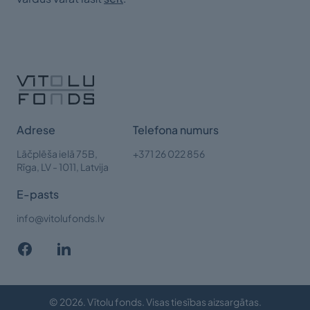
Adrese
Telefona numurs
Lāčplēša ielā 75B,
+371 26 022 856
Rīga,
LV - 1011, Latvija
E-pasts
info@vitolufonds.lv
© 2026. Vītolu fonds. Visas tiesības aizsargātas.