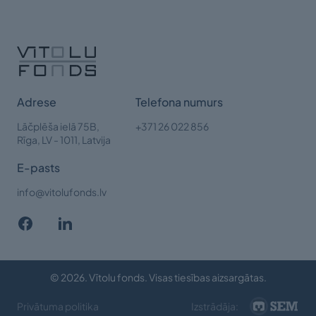
Adrese
Telefona numurs
Lāčplēša ielā 75B,
+371 26 022 856
Rīga,
LV - 1011, Latvija
E-pasts
info@vitolufonds.lv
© 2026. Vītolu fonds. Visas tiesības aizsargātas.
Privātuma politika
Izstrādāja: