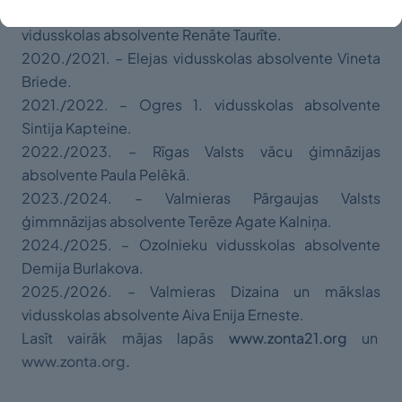
2019./2020. – Valmieras Dizaina un Mākslas
vidusskolas absolvente Renāte Taurīte.
2020./2021. – Elejas vidusskolas absolvente Vineta
Briede.
2021./2022. – Ogres 1. vidusskolas absolvente
Sintija Kapteine.
2022./2023. – Rīgas Valsts vācu ģimnāzijas
absolvente Paula Pelēkā.
2023./2024. – Valmieras Pārgaujas Valsts
ģimmnāzijas absolvente Terēze Agate Kalniņa.
2024./2025. – Ozolnieku vidusskolas absolvente
Demija Burlakova.
2025./2026. – Valmieras Dizaina un mākslas
vidusskolas absolvente Aiva Enija Erneste.
Lasīt vairāk mājas lapās
www.zonta21.org
un
www.zonta.org
.