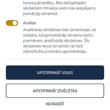
konta pārvaldību. Bez obligātajām
Dručka.
sīkdatnēm tīmekļa vietni nav iespējams
2011./2012. – Andreja Upīša Skrīveru vidusskolas
pienācīgi izmantot.
absolvente Anda Meikališa un Anete Kļaviņa.
Analīze
2012./2013. – Jelgavas 4.vidusskolas absolvente
Analītiskās sīkdatnes tiek izmantotas, lai
Anna Astapenko.
redzētu, kā apmeklētāji izmanto vietni,
2013./2014. – Valmieras 2. vidusskolas absolvente
piemēram, analītiskās sīkdatnes. Šīs
Olga Jakovļeva.
sīkdatnes nevar izmantot, lai tieši
2014./2015. – Rīgas 66.Speciālā vidusskolas
identificētu konkrētu apmeklētāju.
absolvente Elīna Ģērmane.
2015./2016.– Bauskas Valsts ģimnāzijas absolvente
Liene Bokmane.
APSTIPRINĀT VISAS
2016./2017. – Valmieras Pārgaujas ģimnāzijas
absolvente Monta Paula Oliņa.
2017./2018. – Jelgavas Spīdolas ģimnāzijas
APSTIPRINĀT IZVĒLĒTĀS
absolvente Ieva Uzāne.
2018./2019. – Emīla Dārziņa mūzikas vidusskolas
NORAIDĪT
absolvente Katrīna Ciniņa.