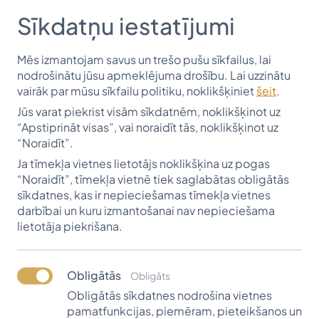
sasniegtu, Zonta International sniedz finansiālu
Sīkdatņu iestatījumi
atbalstu vairākiem cilvēktiesību un dzimumu
līdztiesības projektiem, visbiežāk sadarbībā ar
Mēs izmantojam savus un trešo pušu sīkfailus, lai
dažādām ANO aģentūrām. Zonta atbalsta meitenes
nodrošinātu jūsu apmeklējuma drošību. Lai uzzinātu
un sievietes, lai tās uzņemtos vadošo lomu
vairāk par mūsu sīkfailu politiku, noklikšķiniet
šeit
.
uzņēmējdarbībā un sabiedrībā, piešķirot stipendijas
Jūs varat piekrist visām sīkdatnēm, noklikšķinot uz
jomās, kurās sievietes ir nepietiekami pārstāvētas.
“Apstiprināt visas”, vai noraidīt tās, noklikšķinot uz
Latvijas Zonta klubi sadarbojas ar Vītolu fondu kopš
“Noraidīt”.
2008. gada.
Ja tīmekļa vietnes lietotājs noklikšķina uz pogas
Latvijas Zonta klubi sadarbojas ar Vītolu fondu kopš
“Noraidīt”, tīmekļa vietnē tiek saglabātas obligātās
2008. gada. Latvijas Zonta kluba atbalstu ir
sīkdatnes, kas ir nepieciešamas tīmekļa vietnes
saņēmušas 20 stipendiātes:
darbībai un kuru izmantošanai nav nepieciešama
2008./2009. – Kalnciema vidusskolas absolvente
lietotāja piekrišana.
Madara Mežviete.
2009./2010. – Rīgas 25.vidusskolas absolvente
Obligātās
Obligāts
Liena Puise-Puiše.
Obligātās sīkdatnes nodrošina vietnes
2010./2011. – Rūjienas vidusskolas absolvente Ance
pamatfunkcijas, piemēram, pieteikšanos un
Dombure un Vecumnieku vidusskolas absolvente Eva