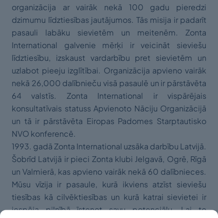
organizācija ar vairāk nekā 100 gadu pieredzi
dzimumu līdztiesības jautājumos. Tās misija ir padarīt
pasauli labāku sievietēm un meitenēm. Zonta
International galvenie mērķi ir veicināt sieviešu
līdztiesību, izskaust vardarbību pret sievietēm un
uzlabot pieeju izglītībai. Organizācija apvieno vairāk
nekā 26,000 dalībnieču visā pasaulē un ir pārstāvēta
64 valstīs. Zonta International ir vispārējais
konsultatīvais statuss Apvienoto Nāciju Organizācijā
un tā ir pārstāvēta Eiropas Padomes Starptautisko
NVO konferencē.
1993. gadā Zonta International uzsāka darbību Latvijā.
Šobrīd Latvijā ir pieci Zonta klubi Jelgavā, Ogrē, Rīgā
un Valmierā, kas apvieno vairāk nekā 60 dalībnieces.
Mūsu vīzija ir pasaule, kurā ikviens atzīst sieviešu
tiesības kā cilvēktiesības un kurā katrai sievietei ir
iespēja pilnībā īstenot savu potenciālu. Lai to