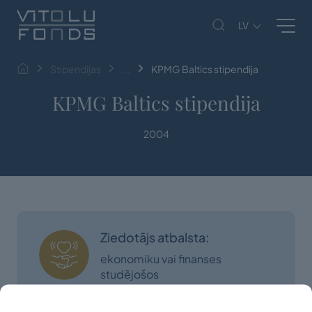
LV
Stipendijas
...
KPMG Baltics stipendija
KPMG Baltics stipendija
2004
Ziedotājs atbalsta:
ekonomiku vai finanses
studējošos