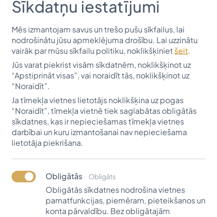
Sīkdatņu iestatījumi
Mēs izmantojam savus un trešo pušu sīkfailus, lai
nodrošinātu jūsu apmeklējuma drošību. Lai uzzinātu
vairāk par mūsu sīkfailu politiku, noklikšķiniet
šeit
.
Jūs varat piekrist visām sīkdatnēm, noklikšķinot uz
“Apstiprināt visas”, vai noraidīt tās, noklikšķinot uz
“Noraidīt”.
Ja tīmekļa vietnes lietotājs noklikšķina uz pogas
“Noraidīt”, tīmekļa vietnē tiek saglabātas obligātās
sīkdatnes, kas ir nepieciešamas tīmekļa vietnes
darbībai un kuru izmantošanai nav nepieciešama
lietotāja piekrišana.
KPMG Baltics ir viens no vadošajiem profesionālo
pakalpojumu sniedzējiem Baltijas valstīs, kas
piedāvā revīzijas, nodokļu un konsultāciju
Obligātās
Obligāts
pakalpojumus visā Baltijā.
Obligātās sīkdatnes nodrošina vietnes
pamatfunkcijas, piemēram, pieteikšanos un
Strauji augošā Baltijas uzņēmuma biroji atrodas
konta pārvaldību. Bez obligātajām
Tallinā, Rīgā, Viļņā un Klaipēdā, un tajos strādā vairāk