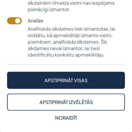
sīkdatnēm tīmekļa vietni nav iespējams
kā 300 darbinieku.
pienācīgi izmantot.
Dziļas zināšanas par Baltijas biznesa vidi,
Analīze
starptautiska pieredze un specializētas zināšanas par
dažādām nozarēm ļauj Baltijas birojiem nodrošināt
Analītiskās sīkdatnes tiek izmantotas, lai
redzētu, kā apmeklētāji izmanto vietni,
pakalpojumus, kas atbilst starptautisko, reģionālo un
piemēram, analītiskās sīkdatnes. Šīs
vietējo klientu vajadzībām. Baltijas biroji cieši
sīkdatnes nevar izmantot, lai tieši
sadarbojas un pārzina viens otra labāko pieredzi.
identificētu konkrētu apmeklētāju.
2006. gadā
KPMG Baltics
nodibināja stipendiju, kas
ik gadu sniedz iespēju talantīgam un mērķtiecīgam
Latvijas jaunietim iegūt kvalitatīvu augstāko izglītību.
APSTIPRINĀT VISAS
2021.gadā vairāki fonda jaunieši dāvinājumā no
KPMG saņēma web kameras.
Īpašs paldies Irēnai Sarmai par sadarbību!
APSTIPRINĀT IZVĒLĒTĀS
www.kpmg.lv
NORAIDĪT