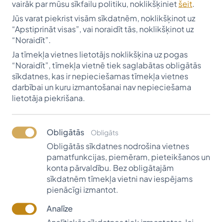
vairāk par mūsu sīkfailu politiku, noklikšķiniet
šeit
.
valodu studējošos
Jūs varat piekrist visām sīkdatnēm, noklikšķinot uz
“Apstiprināt visas”, vai noraidīt tās, noklikšķinot uz
“Noraidīt”.
Ja tīmekļa vietnes lietotājs noklikšķina uz pogas
“Noraidīt”, tīmekļa vietnē tiek saglabātas obligātās
sīkdatnes, kas ir nepieciešamas tīmekļa vietnes
darbībai un kuru izmantošanai nav nepieciešama
lietotāja piekrišana.
Obligātās
Obligāts
Obligātās sīkdatnes nodrošina vietnes
pamatfunkcijas, piemēram, pieteikšanos un
konta pārvaldību. Bez obligātajām
sīkdatnēm tīmekļa vietni nav iespējams
Dr. Emīls Osis un Dace Muriks-Osis
pienācīgi izmantot.
2011. gadā tika dibināta Dr. Emīla Osis un Daces
Analīze
Muriks-Osis mūža stipendija.
Analītiskās sīkdatnes tiek izmantotas, lai