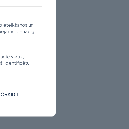
 Mičiganā ASV. Arnolds
ega – teātrī. Arī nonācis
Sildegs darina grafiskos
pieteikšanos un
Vadoņu u. c., darbojas
spējams pienācīgi
ū latviešu sabiedrībai,
šu vasaras vidusskolā
anto vietni,
ši identificētu
rgā (Vācijā), Batlkrīkā,
ijā) un citur gan grupu,
lda Sildega 25 gadu darbs
lā”, gan citur atrodamas
ORAIDĪT
ma PBLA Kultūras fonda