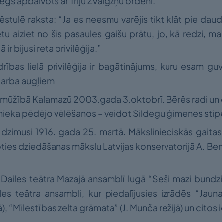
egs apbalvots ar Triju Zvaigžņu ordeni.
ēstulē raksta: “Ja es neesmu varējis tikt klāt pie d
tu aiziet no šīs pasaules gaišu prātu, jo, kā redzi, ma
 ir bijusi reta privilēģija.”
drības lielā privilēģija ir bagātinājums, kuru esam guv
darba augļiem
 mūžībā Kalamazū 2003.gada 3.oktobrī. Bērēs radi un d
linieka pēdējo vēlēšanos – veidot Sildegu ģimenes stip
dzimusi 1916. gada 25. martā. Mākslinieciskās gaitas
ties dziedāšanas mākslu Latvijas konservatorijā A. Be
Dailes teātra Mazajā ansamblī lugā “Seši mazi bundzini
es teātra ansambli, kur piedalījusies izrādēs “Jaunau
jā), “Mīlestības zelta grāmata” (J. Munča režijā) un cito