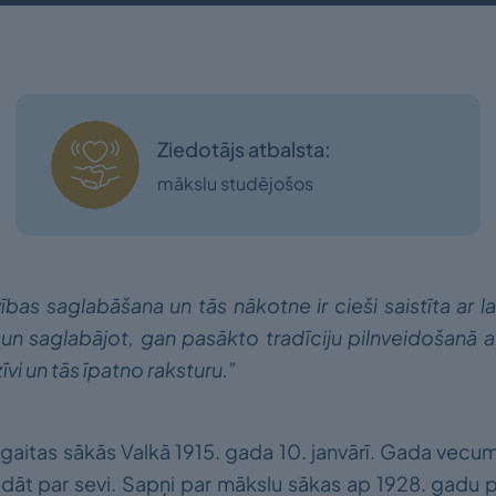
Ziedotājs atbalsta:
mākslu studējošos
bas saglabāšana un tās nākotne ir cieši saistīta ar l
 un saglabājot, gan pasākto tradīciju pilnveidošanā a
vi un tās īpatno raksturu.”
gaitas sākās Valkā 1915. gada 10. janvārī. Gada vecumā
āt par sevi. Sapņi par mākslu sākas ap 1928. gadu p