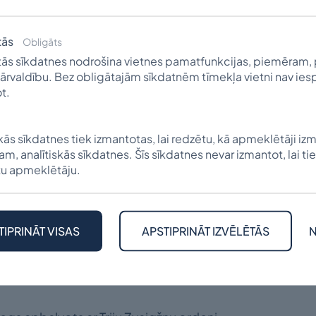
enē, tad Fišbahā, un beidzot 1950. gadā Kalamazū,
bojas latviešu kultūras dzīvē, glezniecībā, Gallija Sild
tās
Obligāts
am lietišķās grafikas uzņēmumā “Allied Art Service” 
ās sīkdatnes nodrošina vietnes pamatfunkcijas, piemēram, 
iešu grāmatu, periodisko izdevumu, Dziesmu svētku 
ārvaldību. Bez obligātajām sīkdatnēm tīmekļa vietni nav ie
itūtā, lasa lekcijas par latviešu glezniecību Kalamaz
t.
ersitātes latviešu programmas studentiem, latvie
nometnēs.
skās sīkdatnes tiek izmantotas, lai redzētu, kā apmeklētāji izm
m, analītiskās sīkdatnes. Šīs sīkdatnes nevar izmantot, lai tie
am Sildega gleznas bijušas izstādītas Minhenē un Nirnbe
u apmeklētāju.
anapolē, Pitsburgā (ASV), Sidnejā un Melburnā (Austrāl
rbūt vislielākais ieguldījums latviešu kultūrā ir Arno
 izveidošanā, izdošanā, rediģēšanā. Gan “Latvju Māks
TIPRINĀT VISAS
APSTIPRINĀT IZVĒLĒTĀS
N
rudītas Sildega mākslas apceres.
u “Latvijas Mākslas” vadīšanu Arnolds Sildegs saņē