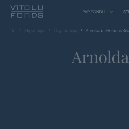
PAR FONDU
ST
Stipendijas
Organizāciju
Arnolda un Helēnas Sil
Arnolda