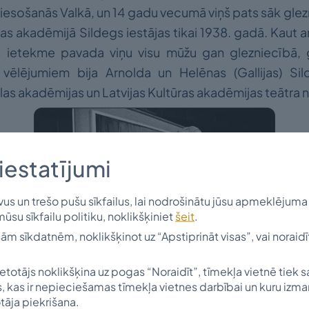
viesošanās Valkā, un 14 gadu vecumā viņš pats sāk glez
las akadēmijā Sildegs iestājas tikai 1938. gadā. Kaut a
s ietekme pavada viņu visu mūžu gan glezniecībā, 
vēlējumiem bija Arnolda un Helēnas (Gallijas) Si
slas akadēmijas un Latvijas Kultūras akadēmijas teātra
iestatījumi
s un trešo pušu sīkfailus, lai nodrošinātu jūsu apmeklējuma 
mūsu sīkfailu politiku, noklikšķiniet
šeit
.
isām sīkdatnēm, noklikšķinot uz “Apstiprināt visas”, vai noraidī
ietotājs noklikšķina uz pogas “Noraidīt”, tīmekļa vietnē tiek 
, kas ir nepieciešamas tīmekļa vietnes darbībai un kuru izm
degi dodas bēgļu gaitās. Pēc kara viņi nonāk pārvi
tāja piekrišana.