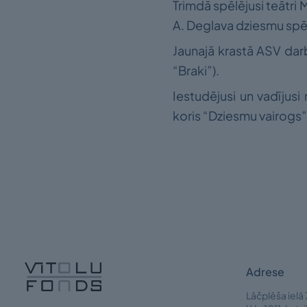
Trimdā spēlējusi teātri 
A. Deglava dziesmu spēlē
Jaunajā krastā ASV darb
“Braki”).
Iestudējusi un vadījusi 
koris “Dziesmu vairogs”
Adrese
Lāčplēša ielā 