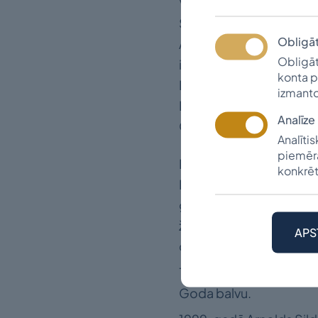
Vācijā, vispirms Minh
Sildegs visur aktīvi dar
Obligā
ASV, blakus maizes darb
Obligāt
ietērpus simtiem latv
konta p
Latviešu kultūras inst
izmanto
Rietummičiganas univ
Analīze
Garezerā, 2x2 un 3x3 
Analīti
piemēra
No 1946. līdz 1991. gad
konkrēt
Ņujorkā, Kalamazū, Indi
gan personālizstādēs. Va
žurnāla “Latvju Māksla”
APS
daudzas saistošas un e
1980. gadā par sekmīg
Goda balvu.