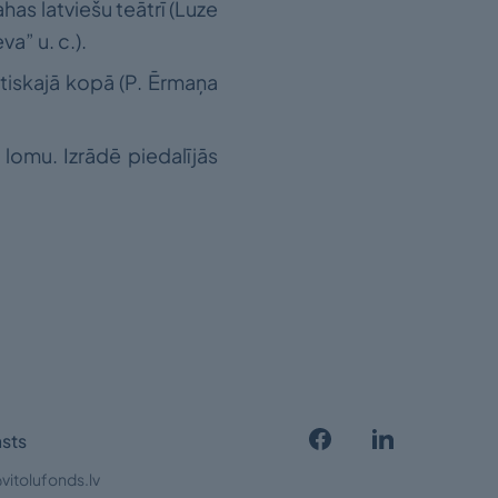
has latviešu teātrī (Luze
a” u. c.).
atiskajā kopā (P. Ērmaņa
s lomu. Izrādē piedalījās
sts
vitolufonds.lv