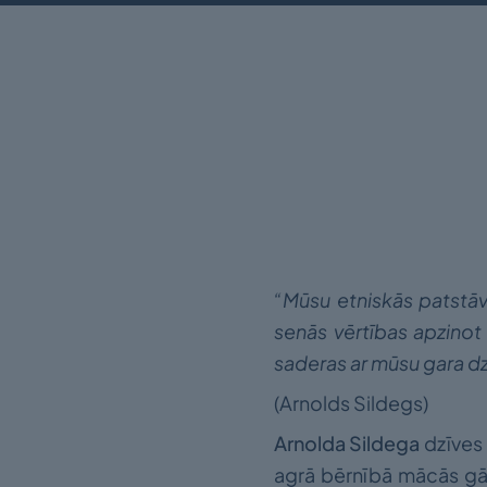
“Mūsu etniskās patstāvī
senās vērtības apzinot
saderas ar mūsu gara dzī
(Arnolds Sildegs)
Arnolda Sildega
dzīves 
agrā bērnībā mācās gād