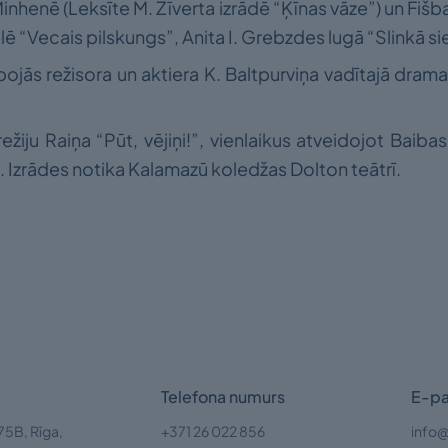
Minhenē (Leksīte M. Zīverta izrādē “Ķīnas vāze”) un Fišba
 “Vecais pilskungs”, Anita I. Grebzdes lugā “Slinkā siev
ojās režisora un aktiera K. Baltpurviņa vadītajā dram
režiju Raiņa “Pūt, vējiņi!”, vienlaikus atveidojot Baiba
. Izrādes notika Kalamazū koledžas Dolton teātrī.
Telefona numurs
E-pa
75B, Rīga,
+371 26 022 856
info@