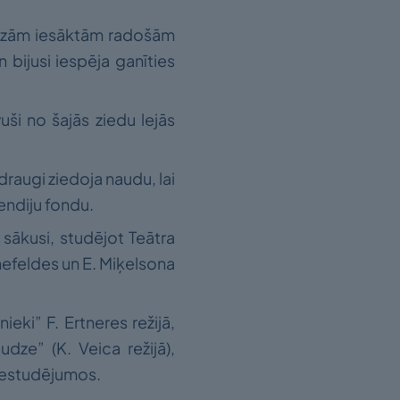
audzām iesāktām radošām
n bijusi iespēja ganīties
uši no šajās ziedu lejās
raugi ziedoja naudu, lai
endiju fondu.
 sākusi, studējot Teātra
nefeldes un E. Miķelsona
eki” F. Ertneres režijā,
dze” (K. Veica režijā),
s iestudējumos.