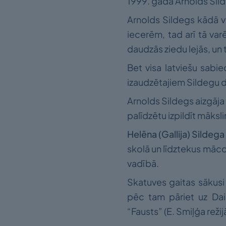
1999. gadā Arnolds Sild
Arnolds Sildegs kādā v
iecerēm, tad arī tā varē
daudzās ziedu lejās, un tā
Bet visa latviešu sabie
izaudzētajiem Sildegu 
Arnolds Sildegs aizgāja
palīdzētu izpildīt māks
Helēna (Gallija) Sildega
skolā un līdztekus māco
vadībā.
Skatuves gaitas sākusi 
pēc tam pāriet uz Dail
“Fausts” (E. Smiļģa reži