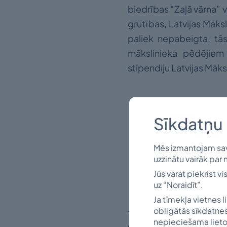
biedrības “Zaļā vārna” 
grūtības, Latvijas Māks
paliek nepabeigta, tā
mākslinieka pēdējiem 
stipendiju Latvijas Māk
Sīkdatņu 
Mēs izmantojam savu
uzzinātu vairāk par 
Jūs varat piekrist v
uz “Noraidīt”.
Ja tīmekļa vietnes l
obligātās sīkdatnes
1944. gada rudenī Sil
nepieciešama lieto