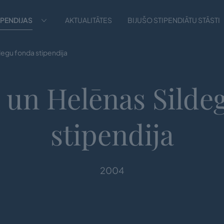
IPENDIJAS
AKTUALITĀTES
BIJUŠO STIPENDIĀTU STĀSTI
degu fonda stipendija
 un Helēnas Silde
stipendija
2004