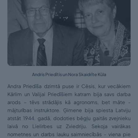
Andris Priedītis un Nora Skaidrīte Kūla
Andra Priedīša dzimtā puse ir Cēsis, kur vecākiem
Kārlim un Valijai Priedīšiem katram bija savs darba
arods – tēvs strādājis kā agronoms, bet māte -
mājturības instruktore. Ģimene bija spiesta Latviju
atstāt 1944. gadā, dodoties bēgļu gaitās zvejnieku
laivā no Lielirbes uz Zviedriju. Sekoja vairākas
nometnes un darbs lauku saimniecībās - viena pie