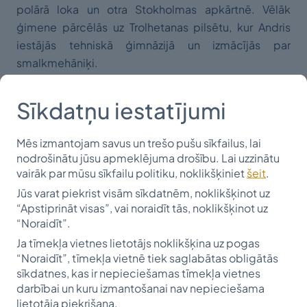
polārā loka un otra Stokholmas apkārtnē. Vēlāk
ģimene pārcēlās uz Trolhetanas pilsētu, kur Andris
iestājās tehniskā ģimnāzijā un izmācījās par
smalkmehāniķi.
1950. gadā ģimene izceļoja uz Kanādu. Andris aktīvi
darbojās Toronto latviešu organizācijās un
Sīkdatņu iestatījumi
sarīkojumos - skautos, jaunatnes pulkā, Jaunatnes
svētku rīkošanā, žurnāla “Jaunā Gaita” izdošanā. Viņu
Mēs izmantojam savus un trešo pušu sīkfailus, lai
interesēja fotogrāfēšana un grafika, bet vislielākā
nodrošinātu jūsu apmeklējuma drošību. Lai uzzinātu
vērība vienmēr tika pievērsta notikumiem Latvijā.
vairāk par mūsu sīkfailu politiku, noklikšķiniet
šeit
.
Andris Priedītis ļoti pārdzīvoja dzimtenes sāpīgo
Jūs varat piekrist visām sīkdatnēm, noklikšķinot uz
likteni un mēģināja darīt visu, lai saglabātu vēstures
“Apstiprināt visas”, vai noraidīt tās, noklikšķinot uz
“Noraidīt”.
liecības un ziņotu apkārtējiem par tolaik notiekošo.
Savās ilgās un sajūtās bija iespēja dalīties ar pirmo
Ja tīmekļa vietnes lietotājs noklikšķina uz pogas
“Noraidīt”, tīmekļa vietnē tiek saglabātas obligātās
sievu Nonitu Griezīti, ar kuru kopā, saņemot darba
sīkdatnes, kas ir nepieciešamas tīmekļa vietnes
piedāvājumu, pārcēlās uz dzīvi Losandželosā, ASV.
darbībai un kuru izmantošanai nav nepieciešama
Paralēli jauniegūtajam darbam, Andris Priedītis sāka
lietotāja piekrišana.