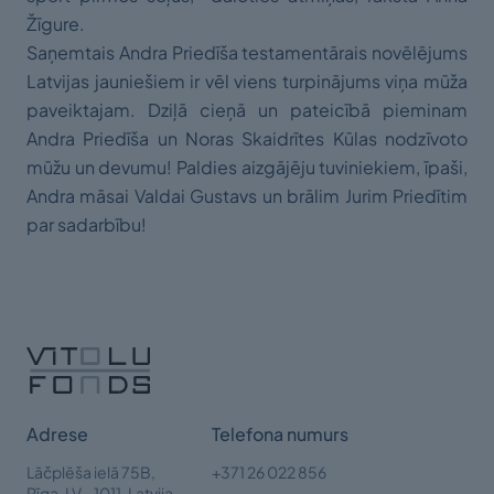
Žīgure.
Saņemtais Andra Priedīša testamentārais novēlējums
Latvijas jauniešiem ir vēl viens turpinājums viņa mūža
paveiktajam. Dziļā cieņā un pateicībā pieminam
Andra Priedīša un Noras Skaidrītes Kūlas nodzīvoto
mūžu un devumu! Paldies aizgājēju tuviniekiem, īpaši,
Andra māsai Valdai Gustavs un brālim Jurim Priedītim
par sadarbību!
Adrese
Telefona numurs
Lāčplēša ielā 75B,
+371 26 022 856
Rīga,
LV - 1011, Latvija