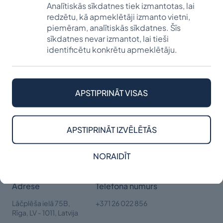
Analītiskās sīkdatnes tiek izmantotas, lai
lolotajiem sapņiem vada ne vienu vien
redzētu, kā apmeklētāji izmanto vietni,
ziedotāju, liekot uzcelt īstu, dzīvu un mūžīgu
piemēram, analītiskās sīkdatnes. Šīs
pieminekli savu vecāku piemiņai. Šogad
sīkdatnes nevar izmantot, lai tieši
identificētu konkrētu apmeklētāju.
vēlmi padarīt nemirstīgu sava […]
UZZINĀT VAIRĀK
APSTIPRINĀT VISAS
APSTIPRINĀT IZVĒLĒTĀS
NORAIDĪT
Adrese
Telefona numurs
Lāčplēša ielā 75B,
+371 26 022 856
Rīga,
LV - 1011, Latvija