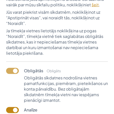
vairāk par mūsu sīkfailu politiku, noklikšķiniet
šeit
.
Jūs varat piekrist visām sīkdatnēm, noklikšķinot uz
“Apstiprināt visas”, vai noraidīt tās, noklikšķinot uz
“Noraidīt”.
Ja tīmekļa vietnes lietotājs noklikšķina uz pogas
“Noraidīt”, tīmekļa vietnē tiek saglabātas obligātās
sīkdatnes, kas ir nepieciešamas tīmekļa vietnes
darbībai un kuru izmantošanai nav nepieciešama
lietotāja piekrišana.
Prof.Edgara Imanta Siliņa
Obligātās
Obligāts
piemiņas stipendija
Obligātās sīkdatnes nodrošina vietnes
pamatfunkcijas, piemēram, pieteikšanos un
Latvieši allaž ir pratuši godā un cieņā turēt
konta pārvaldību. Bez obligātajām
savus vecākus, uzklausīt tēva doto padomu
sīkdatnēm tīmekļa vietni nav iespējams
pienācīgi izmantot.
un augstu vērtēt savu māmiņu. Šobrīd Vītolu
fondā arvien biežāk nākas pārliecināties, ka
Analīze
vēlme likt dzīvot nākotnē savu vecāku