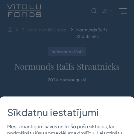
LV
Bijušo stipendiātu stāsti
Normunds Ralfs
Strautnieks
Veiksmes stāsti
Normunds Ralfs Strautnieks
2024. gada augustā
Sīkdatņu iestatījumi
Mēs izmantojam savus un trešo pušu sīkfailus, lai
nodrošinātu jūsu apmeklējuma drošību. Lai uzzinātu