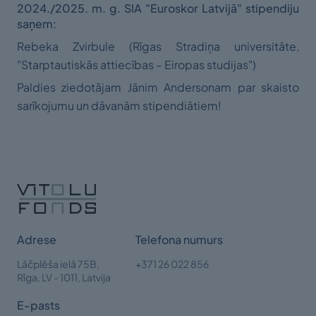
2024./2025. m. g. SIA "Euroskor Latvijā" stipendiju
saņem:
Rebeka Zvirbule (Rīgas Stradiņa universitāte,
"Starptautiskās attiecības – Eiropas studijas")
Paldies ziedotājam Jānim Andersonam par skaisto
sarīkojumu un dāvanām stipendiātiem!
Adrese
Telefona numurs
Lāčplēša ielā 75B,
+371 26 022 856
Rīga,
LV - 1011, Latvija
E-pasts