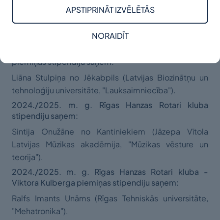
tehnoloģiju universitāte, "Lauksaimniecība");
APSTIPRINĀT IZVĒLĒTĀS
Kristers Novikovs no Jēkabpils (Rīgas Stradiņa
NORAIDĪT
universitāte, "Medicīna").
2024./2025. m. g. Vectēva Jāņa Andersona
piemiņas stipendiju saņem:
Liāna Stulpiņa no Jēkabpils (Latvijas Biozinātņu un
tehnoloģiju universitāte, "Lauksaimniecība").
2024./2025. m. g. Rīgas Hanzas Rotari kluba
stipendiju saņem:
Sintija Onužāne no Kantiniekiem (Jāzepa Vītola
Latvijas Mūzikas akadēmija, "Mūzikas vēsture un
teorija").
2024./2025. m. g. Rīgas Hanzas Rotari kluba -
Viktora Kulberga piemiņas stipendiju saņem:
Ralfs Imants Unāms (Rīgas Tehniskās universitāte,
"Mehatronika").