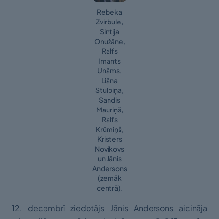
Rebeka
Zvirbule,
Sintija
Onužāne,
Ralfs
Imants
Unāms,
Liāna
Stulpiņa,
Sandis
Mauriņš,
Ralfs
Krūmiņš,
Kristers
Novikovs
un Jānis
Andersons
(zemāk
centrā).
12. decembrī ziedotājs Jānis Andersons aicināja