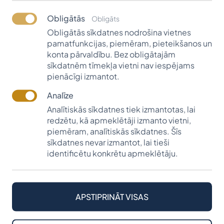
kurus esmu saticis šajās tikšanās reizēs jau vairākkārt,
gan arī iepazīt jaunos studentus, kas tikko uzsākuši
Obligātās
Obligāts
savas studiju gaitas kādā no Latvijas universitātēm.
Obligātās sīkdatnes nodrošina vietnes
pamatfunkcijas, piemēram, pieteikšanos un
Paldies par garšīgajām vakariņām un iespēju uzdot
konta pārvaldību. Bez obligātajām
sev interesējošos jautājumus un uz tiem saņemt
sīkdatnēm tīmekļa vietni nav iespējams
atbildes! Lai gan šādā pasākumā jau piedalos
pienācīgi izmantot.
ceturto reizi, katru gadu uzzinu arvien kaut ko jaunu. Ir
Analīze
tik patīkami klausīties tik dzīves gudrā cilvēkā.
Sajutos kā Ziemassvētku priekšvakarā, pie mazas
Analītiskās sīkdatnes tiek izmantotas, lai
redzētu, kā apmeklētāji izmanto vietni,
eglītes un Ziemassvētku rotājumiem nepiespiestā
piemēram, analītiskās sīkdatnes. Šīs
gaisotnē sarunājoties un baudot dzīvi, gaidot
sīkdatnes nevar izmantot, lai tieši
brīnumu."
identificētu konkrētu apmeklētāju.
2024./2025. m. g. Aivara Andersona ģimenes
stipendiju saņem:
Sandis Mauriņš no Līvāniem (Rīgas Stradiņa
APSTIPRINĀT VISAS
universitāte, "Medicīna");
Ralfs Krūmiņš no Smiltenes (Latvijas Biozinātņu un