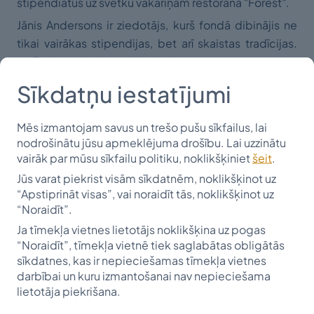
stipendiātus uz svētku vakariņām restorānā "Forest".
Jānis Andersons ir ziedotājs, kurš fondā dibinājis ne
tikai vairākas stipendijas, bet arī skaistas tradīcijas.
Viņš aktīvi darbojas labdarības organizācijā "Rīgas
Hanzas Rotari klubs", ik gadu aicina savus
Sīkdatņu iestatījumi
stipendiātus uz īpašu sarīkojumu un ir lekcijas „Ko Tev
neiemāca skolas solā?” iniciators. Jānis Andersons
Mēs izmantojam savus un trešo pušu sīkfailus, lai
allaž uzsvēris, ka augstu vērtē vārda “Rotari” nozīmi -
nodrošinātu jūsu apmeklējuma drošību. Lai uzzinātu
kalpot pašaizliedzīgi. Viņš šos vārdus uztver ļoti
vairāk par mūsu sīkfailu politiku, noklikšķiniet
šeit
.
nopietni, un gadu garumā ar savu darbību Latvijā to ir
Jūs varat piekrist visām sīkdatnēm, noklikšķinot uz
pierādījis.
“Apstiprināt visas”, vai noraidīt tās, noklikšķinot uz
“Noraidīt”.
Stipendiāts Sandis Mauriņš pēc tikšanās rakstīja:
Ja tīmekļa vietnes lietotājs noklikšķina uz pogas
"Sirsnīgs paldies par piepildīto ceturtdienas
“Noraidīt”, tīmekļa vietnē tiek saglabātas obligātās
pēcpusdienu, kad devāt iespēju baudīt kopā
sīkdatnes, kas ir nepieciešamas tīmekļa vietnes
būšanas mirkli. Katru gadu gaidu šo tikšanos, lai
darbībai un kuru izmantošanai nav nepieciešama
kopīgās sarunās pirms Ziemassvētkiem pavadītu
lietotāja piekrišana.
laiku kopā ne tikai ar Jums, bet arī citiem jauniešiem,