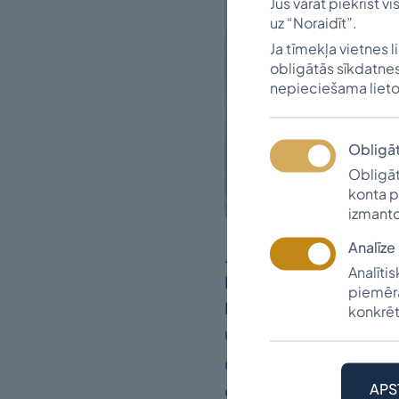
Jūs varat piekrist v
uz “Noraidīt”.
Ja tīmekļa vietnes l
obligātās sīkdatnes
nepieciešama lieto
Obligā
Obligāt
konta p
izmanto
Analīze
Jau 23 gadus Vītolu fo
Analīti
Pateicoties vairāk nek
piemēra
Kanādas, Lielbritānijas
konkrēt
uzsāks 825 studenti.
Gada laikā stipendijās 
APS
dzīvesstāsts, kas kalp