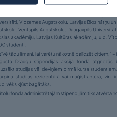
 ir izveidota cieša sadarbība ar Rīgas Stradiņa univ
niversitāti, Vidzemes Augstskolu, Latvijas Biozinātņu un 
skolu, Ventspils Augstskolu, Daugavpils Universitāt
slas akadēmiju, Latvijas Kultūras akadēmiju, u.c. Vīt
300 studenti.
zīvē tādu līmeni, lai varētu nākotnē palīdzēt citiem," –
usta Draugu stipendijas akcijā fondā atgriezās bij
zsākt studijas vēl deviņiem pirmā kursa studentiem. 
urpina studijas rezidentūrā vai maģistrantūrā, viņi 
 cilvēks kļūst bagātāks.
olu fonda administrētajām stipendijām tiks atvērta n