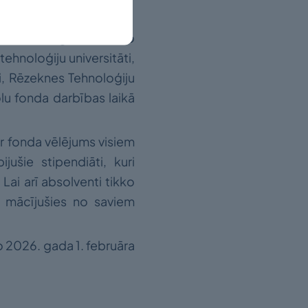
ersitāti, Rīgas Tehnisko
tehnoloģiju universitāti,
i, Rēzeknes Tehnoloģiju
olu fonda darbības laikā
 ir fonda vēlējums visiem
ušie stipendiāti, kuri
Lai arī absolventi tikko
ir mācījušies no saviem
o 2026. gada 1. februāra