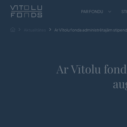
PAR FONDU
ST
Aktualitātes
Ar Vītolu fonda administrētajām stipend
Ar Vītolu fon
au