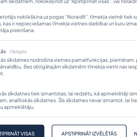
isām sīkdatnēm, noklikšķinot uz “Apstiprināt visas”, vai noraidī
ietotājs noklikšķina uz pogas “Noraidīt”, tīmekļa vietnē tiek 
, kas ir nepieciešamas tīmekļa vietnes darbībai un kuru izm
tāja piekrišana.
tās
Obligāts
ās sīkdatnes nodrošina vietnes pamatfunkcijas, piemēram, 
ārvaldību. Bez obligātajām sīkdatnēm tīmekļa vietni nav ie
t.
nds ir bijis svarīgs atbalsts daudzu Latvijas jaunieš
skās sīkdatnes tiek izmantotas, lai redzētu, kā apmeklētāji izm
ā 372 ziedotājiem no Latvijas, Amerikas Savienotajā
m, analītiskās sīkdatnes. Šīs sīkdatnes nevar izmantot, lai tie
, Venecuēlas, Horvātijas un Zviedrijas, jauno mācību g
u apmeklētāju.
plānots izmaksāt 2 miljonus eiro. Aiz katra ziedotāja 
TIPRINĀT VISAS
APSTIPRINĀT IZVĒLĒTĀS
N
o par pamudinājumu jauniešiem tiekties uz panākumiem