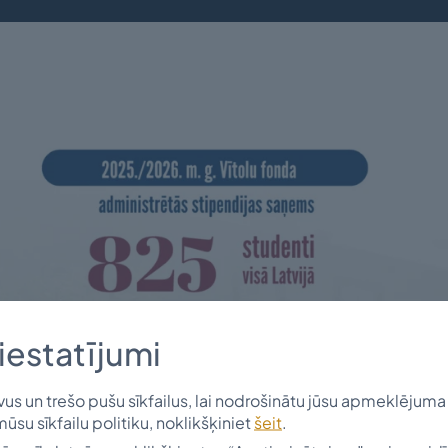
iestatījumi
s un trešo pušu sīkfailus, lai nodrošinātu jūsu apmeklējuma 
mūsu sīkfailu politiku, noklikšķiniet
šeit
.