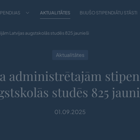
IPENDIJAS
AKTUALITĀTES
BIJUŠO STIPENDIĀTU STĀSTI
ijām Latvijas augstskolās studēs 825 jaunieši
Aktualitātes
da administrētajām stipen
gstskolās studēs 825 jauni
01.09.2025