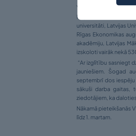
valsts izaugsmi.
Kopš fonda dibināšanas,
universitāti, Latvijas U
Rīgas Ekonomikas augst
akadēmiju, Latvijas Māk
izskoloti vairāk nekā 5
“Ar izglītību sasniegt d
jauniešiem. Šogad aug
septembrī dos iespēju u
sākuši darba gaitas, t
ziedotājiem, ka daloties
Nākamā pieteikšanās Vīt
līdz 1. martam.