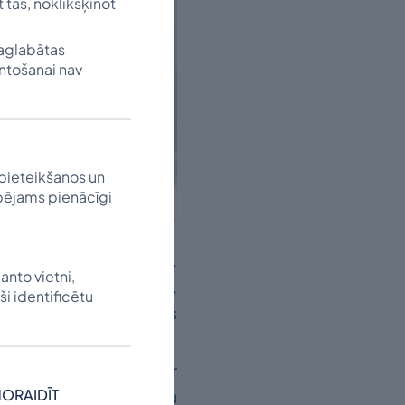
t tās, noklikšķinot
saglabātas
antošanai nav
pieteikšanos un
spējams pienācīgi
u izglītības sekmēšanā.
anto vietni,
m valstīm, Austrālijas,
ši identificētu
adu Latvijas augstskolās
dibinātās stipendijas ir
ORAIDĪT
, nākotnē veicinot mūsu