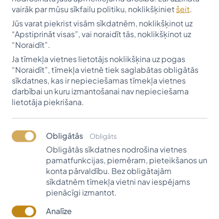
vairāk par mūsu sīkfailu politiku, noklikšķiniet
šeit
.
studējot.
Jūs varat piekrist visām sīkdatnēm, noklikšķinot uz
Stipendijas iniciators, SIA “Kurekss” stipendijas
“Apstiprināt visas”, vai noraidīt tās, noklikšķinot uz
saņēmējs (2012-2015) Jānis Bruģis stāsta, ka ideja
“Noraidīt”.
radās no vēlmes apvienoties ar draugiem, citiem
Ja tīmekļa vietnes lietotājs noklikšķina uz pogas
fonda bijušajiem stipendiātiem, lai sniegtu atbalstu
“Noraidīt”, tīmekļa vietnē tiek saglabātas obligātās
Rudzātu jauniešiem ceļā uz viņu mērķu sasniegšanu.
sīkdatnes, kas ir nepieciešamas tīmekļa vietnes
"Atbilde nebija ilgi jāgaida – darām!" atceras Jānis.
darbībai un kuru izmantošanai nav nepieciešama
lietotāja piekrišana.
"Stipendija var kļūt par spēcīgu stimulu un
atgādinājumu, ka ziedotāji noticējuši tavai vēlmei
augt un pilnveidoties," intervijā stāsta Gunāra un
Obligātās
Obligāts
Ināras Reiņu stipendijas saņēmējs (2014-2017)
Obligātās sīkdatnes nodrošina vietnes
Ričards Grigonis. "Ja apsver pieteikšanos, dari to ar
pamatfunkcijas, piemēram, pieteikšanos un
pārliecību un ticību sev. Tas var būt pagrieziena
konta pārvaldību. Bez obligātajām
sīkdatnēm tīmekļa vietni nav iespējams
punkts tavā dzīvē!"
pienācīgi izmantot.
Paldies autorei Janai Skrivļai-Čeverei, Jānim Bruģim
un Ričardam Grigonim par labajiem vārdiem!
Analīze