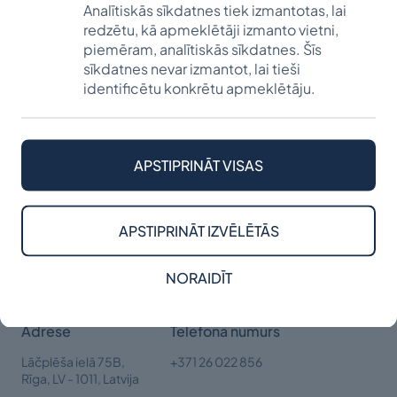
Analītiskās sīkdatnes tiek izmantotas, lai
redzētu, kā apmeklētāji izmanto vietni,
piemēram, analītiskās sīkdatnes. Šīs
Rudzātu vidusskolas
sīkdatnes nevar izmantot, lai tieši
identificētu konkrētu apmeklētāju.
absolventu stipendija
UZZINĀT VAIRĀK
APSTIPRINĀT VISAS
APSTIPRINĀT IZVĒLĒTĀS
NORAIDĪT
Adrese
Telefona numurs
Lāčplēša ielā 75B,
+371 26 022 856
Rīga,
LV - 1011, Latvija