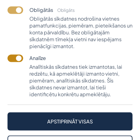
stipendijas diviem absolventiem – Rolandam Voino
Obligātās
Obligāts
un Valtam Vekteram.
Obligātās sīkdatnes nodrošina vietnes
Vītolu fonda vēlējums vairāk kā divas desmitgades
pamatfunkcijas, piemēram, pieteikšanos un
paliek nemainīgs – “
Ar izglītību dzīvē sasniegt tādu
konta pārvaldību. Bez obligātajām
līmeni, lai nākotnē varētu palīdzēt citiem”.
sīkdatnēm tīmekļa vietni nav iespējams
pienācīgi izmantot.
Analīze
Analītiskās sīkdatnes tiek izmantotas, lai
redzētu, kā apmeklētāji izmanto vietni,
piemēram, analītiskās sīkdatnes. Šīs
sīkdatnes nevar izmantot, lai tieši
identificētu konkrētu apmeklētāju.
Adrese
Telefona numurs
Lāčplēša ielā 75B,
+371 26 022 856
Rīga,
LV - 1011, Latvija
APSTIPRINĀT VISAS
E-pasts