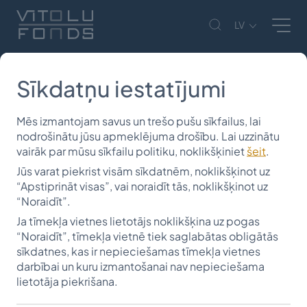
LV
Aktualitātes
Pasniegtas Vītolu fonda stipendijas
Sīkdatņu iestatījumi
Aktualitātes
Mēs izmantojam savus un trešo pušu sīkfailus, lai
Pasniegtas Vītolu fonda stipendijas
nodrošinātu jūsu apmeklējuma drošību. Lai uzzinātu
vairāk par mūsu sīkfailu politiku, noklikšķiniet
šeit
.
06.07.2026
Jūs varat piekrist visām sīkdatnēm, noklikšķinot uz
“Apstiprināt visas”, vai noraidīt tās, noklikšķinot uz
“Noraidīt”.
Ja tīmekļa vietnes lietotājs noklikšķina uz pogas
“Noraidīt”, tīmekļa vietnē tiek saglabātas obligātās
sīkdatnes, kas ir nepieciešamas tīmekļa vietnes
4. jūlijā Rīgas Tehniskās universitātes Inženierzinātņu
darbībai un kuru izmantošanai nav nepieciešama
lietotāja piekrišana.
vidusskolas izlaiduma svinīgajā ceremonijā Vītolu
fonda valdes priekšsēdētāja Vita Diķe pasniedza