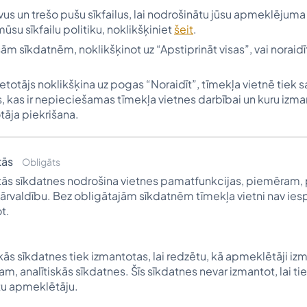
s un trešo pušu sīkfailus, lai nodrošinātu jūsu apmeklējuma 
mūsu sīkfailu politiku, noklikšķiniet
šeit
.
isām sīkdatnēm, noklikšķinot uz “Apstiprināt visas”, vai noraidī
ietotājs noklikšķina uz pogas “Noraidīt”, tīmekļa vietnē tiek 
, kas ir nepieciešamas tīmekļa vietnes darbībai un kuru izm
tāja piekrišana.
tās
Obligāts
Avots - visitludza.lv
ās sīkdatnes nodrošina vietnes pamatfunkcijas, piemēram, 
ārvaldību. Bez obligātajām sīkdatnēm tīmekļa vietni nav ie
t.
zas pilsētas un Kārsavas vidusskolas 11. un 12.klašu sko
ijai.
nkursā, pretendentam Vītolu fondā jāiesniedz rakstiska
skās sīkdatnes tiek izmantotas, lai redzētu, kā apmeklētāji izm
m, analītiskās sīkdatnes. Šīs sīkdatnes nevar izmantot, lai tie
ns latgalīts”, darbā atspoguļojot latgaliešu valodas u
u apmeklētāju.
admotīvam izmantojot Antona Kūkoja vārdus "Byut latga