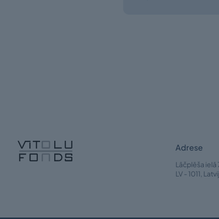
Adrese
Lāčplēša ielā 
LV - 1011, Latvi