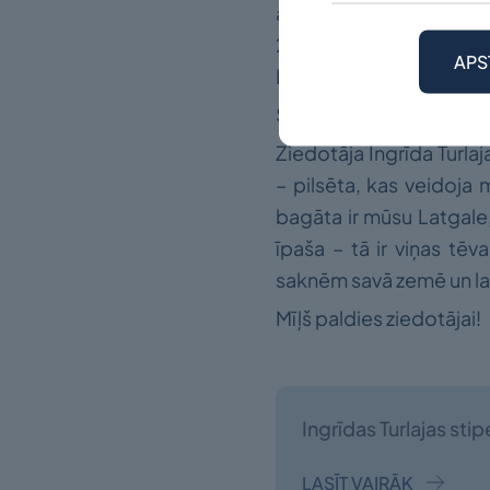
atsagrīzt. Byut latgalīš
22.martam, nosūtot t
APS
Komisija konkursa rezul
Stipendiju fonds konkur
Ziedotāja Ingrīda Turlaj
– pilsēta, kas veidoja 
bagāta ir mūsu Latgale, 
īpaša – tā ir viņas tēv
saknēm savā zemē un lab
Mīļš paldies ziedotājai!
Ingrīdas Turlajas sti
LASĪT VAIRĀK