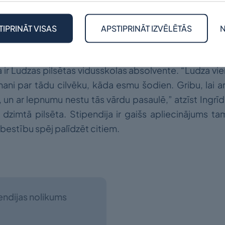
am – ir īt un īt.". Pieteikums Vītolu fondā jāiesniedz el
o uz
info@vitolufonds.lv
ar norādi “Pieteikums Ingrīda
TIPRINĀT VISAS
APSTIPRINĀT IZVĒLĒTĀS
N
tātus paziņo līdz 2026.gada 20.aprīlim.
sa uzvarētājiem ir 1000 EUR.
a ir Ludzas pilsētas vidusskolas absolvente. “Ludza vien
mani par tādu cilvēku, kāda esmu šodien. Gribu, lai arī
un ar lepnumu nestu tās vārdu pasaulē,” atzīst Ingrīda. 
a dzimtā pilsēta. Stipendija ir gaišs apliecinājums ta
estību spēj palīdzēt citiem.
pendijas nolikums