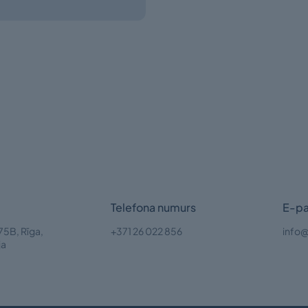
Telefona numurs
E-pa
75B, Rīga,
+371 26 022 856
info@
ja