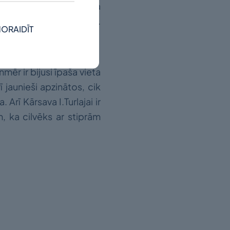
ektroniski līdz 2026.gada
s Turlajas stipendijai”.
ORAIDĪT
mēr ir bijusi īpaša vieta
 jaunieši apzinātos, cik
Arī Kārsava I.Turlajai ir
m, ka cilvēks ar stiprām