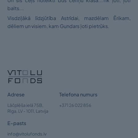
Un šis ceļš noteikti būs ceriņu krāsā...Tik ļoti, ļoti
balts...
Visdziļākā līdzjūtība Astrīdai, mazdēlam Ērikam,
dēliem un visiem, kam Gundars ļoti pietrūks.
Adrese
Telefona numurs
Lāčplēša ielā 75B,
+371 26 022 856
Rīga,
LV - 1011, Latvija
E-pasts
info@vitolufonds.lv