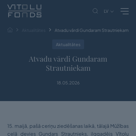
LV
Aktualitātes
Atvadu vārdi Gundaram Strautniekam
Aktualitātes
Atvadu vārdi Gundaram
Strautniekam
18.05.2026
15. maijā, pašā ceriņu ziedēšanas laikā, tālajā Mūžības
ceļā devies Gundars Strautnieks, ilggadējs Vītolu