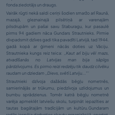
fonda ziedotājs un draugs.
Vairāk rūgti nekā saldi ceriņi šodien smaržo arī Raunā,
mazajā, gleznainajā pilsētiņā ar varenajām
pilsdrupām un pašai savu Staburagu, kur pasaulē
pirms 94 gadiem nāca Gundars Strautnieks. Pirmie
divpadsmit dzīves gadi tika pavadīti Latvijā, tad 1944.
gadā kopā ar ģimeni nācās doties uz Vāciju.
Strautnieka kungs reiz teica:
,,
Kaut arī biju vēl mazs,
atvadīšanās no Latvijas
man bija sāpīgs
pārdzīvojums. Es pirmo reizi redzēju tik daudz cilvēku
raudam un dziedam
,,
Dievs, svētī Latviju...
”’
Strautnieki dzīvoja dažādās bēgļu nometnēs,
samierinājās ar trūkumu, piedzīvoja uzlidojumus un
bumbu sprādzienus. Tomēr katrā bēgļu nometnē
varēja apmeklēt latviešu skolu, turpināt iepazīties ar
tautas bagātajām tradīcijām un kultūru.Gundaram
radās iespēja darboties skautu organizācijā, sportot,