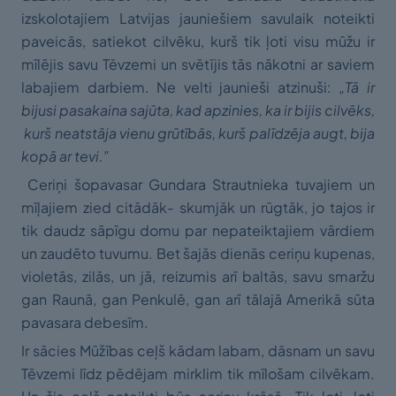
izskolotajiem Latvijas jauniešiem savulaik noteikti
paveicās, satiekot cilvēku, kurš tik ļoti visu mūžu ir
mīlējis savu Tēvzemi un svētījis tās nākotni ar saviem
labajiem darbiem. Ne velti jaunieši atzinuši:
„Tā ir
bijusi
pasakaina sajūta, ka
d
apzinies
, ka ir
bijis
cilvēk
s,
k
urš
neatstā
ja
vienu grūtībās, k
urš
palīdzē
ja
augt,
b
ija
kopā ar tevi.
”
Ceriņi šopavasar Gundara Strautnieka tuvajiem un
mīļajiem zied citādāk- skumjāk un rūgtāk, jo tajos ir
tik daudz sāpīgu domu par nepateiktajiem vārdiem
un zaudēto tuvumu. Bet šajās dienās ceriņu kupenas,
violetās, zilās, un jā, reizumis arī baltās, savu smaržu
gan Raunā, gan Penkulē, gan arī tālajā Amerikā sūta
pavasara debesīm.
Ir sācies Mūžības ceļš kādam labam, dāsnam un savu
Tēvzemi līdz pēdējam mirklim tik mīlošam cilvēkam.