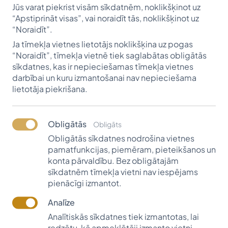
kalpošanu latviskiem mērķiem. Viņš ir ieņēmis
Jūs varat piekrist visām sīkdatnēm, noklikšķinot uz
nozīmīgus amatus vairākās latviešu organizācijās,
“Apstiprināt visas”, vai noraidīt tās, noklikšķinot uz
“Noraidīt”.
vadījis neskaitāmas sporta kopas, darbojies vietējo
Ja tīmekļa vietnes lietotājs noklikšķina uz pogas
biedrību valdēs, nepārtraukti informējis amerikāņu
“Noraidīt”, tīmekļa vietnē tiek saglabātas obligātās
sabiedrību, publicējot rakstus par dzīvi Latvijā, bijis
sīkdatnes, kas ir nepieciešamas tīmekļa vietnes
Amerikas latviešu apvienības (ALA) valdes loceklis,
darbībai un kuru izmantošanai nav nepieciešama
ALA Dzintara biedrs, Garezera Zelta mūža biedrs,
lietotāja piekrišana.
D
a
ugavas
V
anagu
Mūža biedrs un akadēmiskās
biedrības konkordijas
Valdemārija
filistrs.
Obligātās
Obligāts
Gundars Strautnieks pats savulaik atzinis, ka viņa
Obligātās sīkdatnes nodrošina vietnes
mūžā ir divas vissvarīgākās vērtības:
,,
Mana dzīve ir
pamatfunkcijas, piemēram, pieteikšanos un
veltīta manai ģimenei un latviešu tautai.”
konta pārvaldību. Bez obligātajām
Gundara Strautnieka sirds siltumu allaž ir saņēmusi
sīkdatnēm tīmekļa vietni nav iespējams
viņa ģimene: sieva Astrīda, ar kuru kopā pavadīti tik
pienācīgi izmantot.
daudzi mīlestības, uzticības un savstarpēja atbalsta
Analīze
pilni gadi, izaudzināti dēli un meita.
Analītiskās sīkdatnes tiek izmantotas, lai
Vītolu fonds Strautnieka kunga dzīvē ienāca nejauši,
redzētu, kā apmeklētāji izmanto vietni,