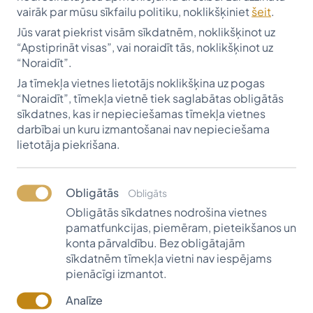
vairāk par mūsu sīkfailu politiku, noklikšķiniet
šeit
.
Arī šai saules un siltuma pilnajās vasaras dienās
Jūs varat piekrist visām sīkdatnēm, noklikšķinot uz
pienāk brīži, kad satumst saule, kad apstājas ikdienas
“Apstiprināt visas”, vai noraidīt tās, noklikšķinot uz
steiga, kad pienācis mirklis apstāties, padomāt,
“Noraidīt”.
pieminēt un pateikties.
Ja tīmekļa vietnes lietotājs noklikšķina uz pogas
“Noraidīt”, tīmekļa vietnē tiek saglabātas obligātās
2016. gada 19. jūnijā Aizsaules ceļos devās Andrejs
sīkdatnes, kas ir nepieciešamas tīmekļa vietnes
Muzikants. Viņš dzimis 1931. gada 16. novembrī, ilgus
darbībai un kuru izmantošanai nav nepieciešama
gadus bijis Jaunsardzes fonda kasieris, kā arī viens no
lietotāja piekrišana.
Jaunsardzes fonda stipendijas kuratoriem un
pārvaldītājiem. Andrejs Muzikants darbojies arī
korporācijā “Tālavija”.
Obligātās
Obligāts
Obligātās sīkdatnes nodrošina vietnes
Kopā ar dzīvesbiedri Brigitu Muzikanti Krulls tika
pamatfunkcijas, piemēram, pieteikšanos un
pavadīti daudzi laimīgi un savstarpējas uzticēšanās un
konta pārvaldību. Bez obligātajām
rūpju pilni gadi. Savā laikā Andrejs Muzikants dibinājis
sīkdatnēm tīmekļa vietni nav iespējams
stipendiju sievasmātes piemiņai, bērēs ziedu vietā
pienācīgi izmantot.
aicinot ziedot Vītolu fonda stipendijai. Kopā ar
Analīze
ģimeni viņš ziedojis arī Imanta Ziedoņa piemiņas