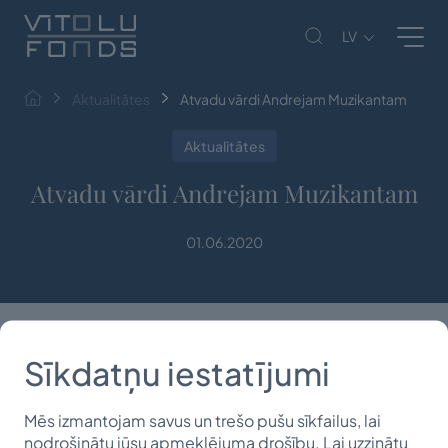
LV
Aktualitātes
Atvadu vārdi Andrejam Muzikantam
Aktualitātes
Atvadu vārdi Andrejam Muzikantam
01.06.2020
Sīkdatņu iestatījumi
Mēs izmantojam savus un trešo pušu sīkfailus, lai
Andrejs
Muzikants
nodrošinātu jūsu apmeklējuma drošību. Lai uzzinātu