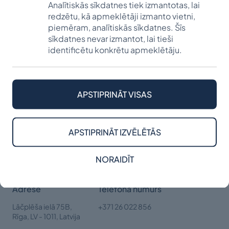
Analītiskās sīkdatnes tiek izmantotas, lai
stipendijai.
redzētu, kā apmeklētāji izmanto vietni,
Andreja Muzikanta piemiņai ziedojuši:
Valdis Grāveris,
piemēram, analītiskās sīkdatnes. Šīs
Tālis Eriks, Juris Petričeks, Renāte Velga Guslena, Jānis
sīkdatnes nevar izmantot, lai tieši
Kukainis, Guntis Vilnis Strazds, Maija Viviana Ramane,
identificētu konkrētu apmeklētāju.
Roberts Māris Līsmanis, Uldis Grava. Paldies
ziedotājiem!
Izsakām visdziļāko līdzjūtību piederīgajiem!
APSTIPRINĀT VISAS
APSTIPRINĀT IZVĒLĒTĀS
NORAIDĪT
Adrese
Telefona numurs
Lāčplēša ielā 75B,
+371 26 022 856
Rīga,
LV - 1011, Latvija