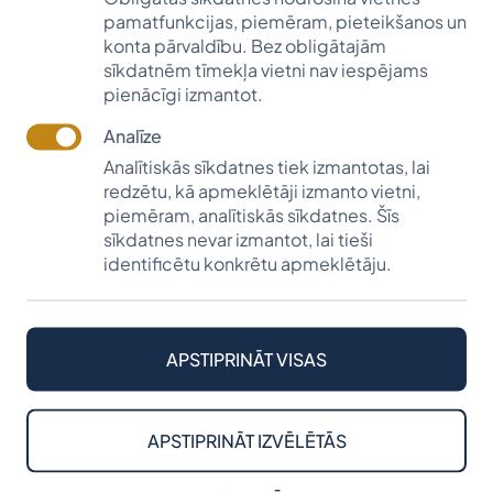
2024./2025. studiju gadā Leopolda Sīpoliņa
pamatfunkcijas, piemēram, pieteikšanos un
piemiņas stipendiju saņem: Līva Bērziņa (Latvijas
konta pārvaldību. Bez obligātajām
sīkdatnēm tīmekļa vietni nav iespējams
Universitāte, "Angļu valodas skolotāja"), Gustavs
pienācīgi izmantot.
Ziemelis (Latvijas Universitāte, "Skolotājs"), Marta
Alma Melbārde un Ralfs Vēveris (Rīgas Tehniskā
Analīze
universitāte, "Būvniecība").
Analītiskās sīkdatnes tiek izmantotas, lai
redzētu, kā apmeklētāji izmanto vietni,
Iepazīties klātienē patiešām ir dāvana, ko novērtē
piemēram, analītiskās sīkdatnes. Šīs
ikviens stipendiāts un arī fonds! Paldies Andai
sīkdatnes nevar izmantot, lai tieši
Sīpoliņai par tikšanos un sadarbības turpināšanu!
identificētu konkrētu apmeklētāju.
Leopolda Sīpoliņa piemiņas
APSTIPRINĀT VISAS
stipendija
UZZINĀT VAIRĀK
APSTIPRINĀT IZVĒLĒTĀS