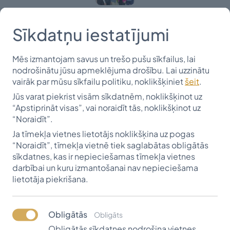
Stipendiāte
Marta Alma
Sīkdatņu iestatījumi
Melbārde
(no
kreisās),
Mēs izmantojam savus un trešo pušu sīkfailus, lai
stipendiāts
nodrošinātu jūsu apmeklējuma drošību. Lai uzzinātu
Gustavs
vairāk par mūsu sīkfailu politiku, noklikšķiniet
šeit
.
Ziemelis,
Jūs varat piekrist visām sīkdatnēm, noklikšķinot uz
ziedotāja
“Apstiprināt visas”, vai noraidīt tās, noklikšķinot uz
Anda
Sīpoliņa,
“Noraidīt”.
stipendiāti
Ja tīmekļa vietnes lietotājs noklikšķina uz pogas
Līva Bērziņa
“Noraidīt”, tīmekļa vietnē tiek saglabātas obligātās
un Ralfs
sīkdatnes, kas ir nepieciešamas tīmekļa vietnes
Vēveris
darbībai un kuru izmantošanai nav nepieciešama
lietotāja piekrišana.
9. jūnijā Vītolu fondā viesojās ziedotāja Anda Sīpoliņa
no Kanādas, kura kopā ar brāli Dāgu Sīpoliņu turpina
tēva Leopolda Sīpoliņa iesākto atbalstu studentiem
Obligātās
Obligāts
Latvijā.
Obligātās sīkdatnes nodrošina vietnes