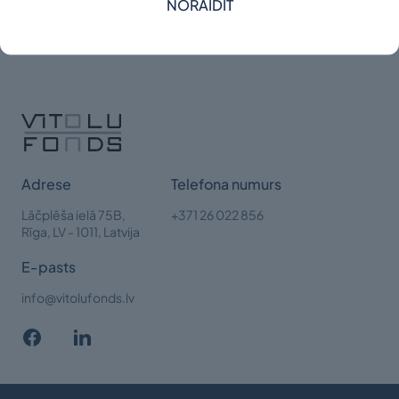
NORAIDĪT
Adrese
Telefona numurs
Lāčplēša ielā 75B,
+371 26 022 856
Rīga,
LV - 1011, Latvija
E-pasts
info@vitolufonds.lv