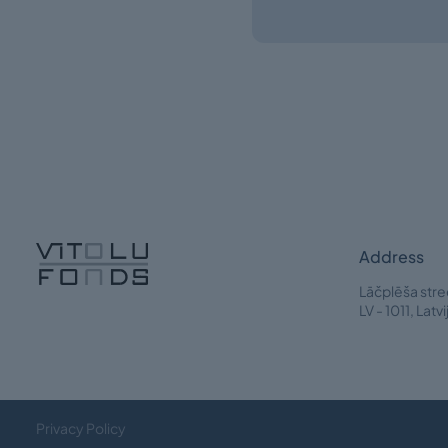
Address
Lāčplēša stre
LV - 1011, Latvi
Privacy Policy