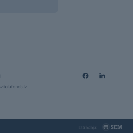
l
vitolufonds.lv
Izstrādāja: