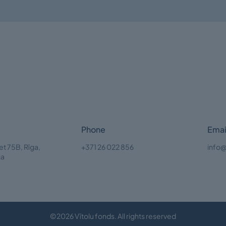
Phone
Emai
et 75B, Rīga,
+371 26 022 856
info@
ja
©2026 Vītolu fonds. All rights reserved