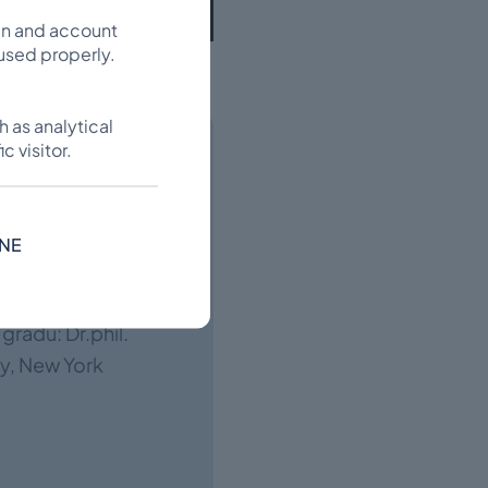
in and account
used properly.
h as analytical
c visitor.
NE
īgā, leģionāra
kus Vilnis gan
grādu: Dr.phil.
ty, New York