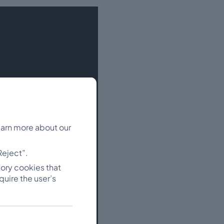
learn more about our
Reject”.
tory cookies that
quire the user’s