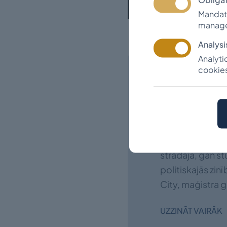
Mandato
manage
Analysi
Analyti
cookies
Viļņa Vi
Vilnis Viktors 
gaitām un bēgļu 
strādāja, gan st
politiskajās zin
City, maģistra g
UZZINĀT VAIRĀK