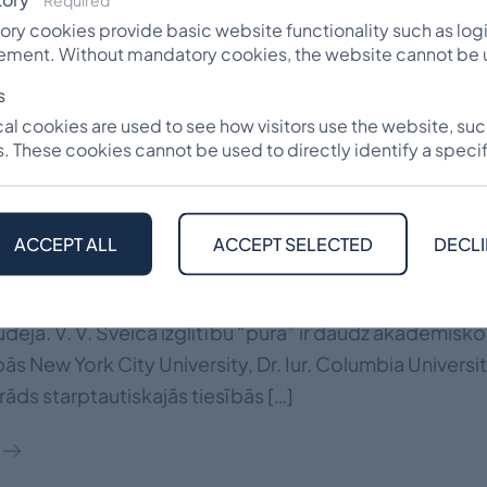
ry cookies provide basic website functionality such as log
ment. Without mandatory cookies, the website cannot be 
s
cal cookies are used to see how visitors use the website, suc
. These cookies cannot be used to directly identify a specifi
ktora Šveics stipendija
ACCEPT ALL
ACCEPT SELECTED
DECLI
Šveics dzimis 1925. gadā. Pēc ģimnāzijas absolvēšanas R
dzīves Vācijā Eslingenā viņš izceļoja uz ASV. Tur vienlai
udēja. V. V. Šveica izglītību “pūrā” ir daudz akadēmisko 
ībās New York City University, Dr. Iur. Columbia Universi
rāds starptautiskajās tiesībās […]