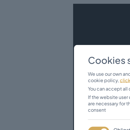
Cookies 
We use our own and 
cookie policy,
clic
You can accept all 
If the website user
are necessary for t
consent
Obliga