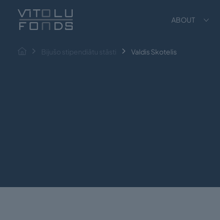
ABOUT
Bijušo stipendiātu stāsti
Valdis Skotelis