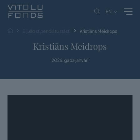
EN
Bijušo stipendiātu stāsti
Kristiāns Meidrops
Kristiāns Meidrops
2026. gada janvārī