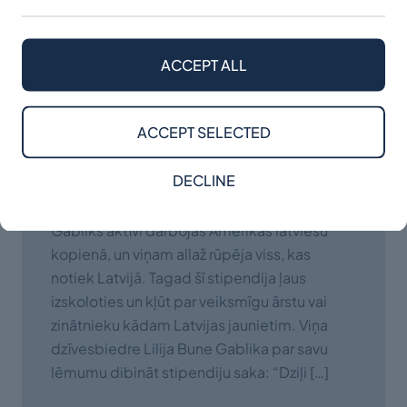
ACCEPT ALL
Profesora Jāņa Gablika
piemiņas stipendija
ACCEPT SELECTED
2014.gada augustā tika dibināta Jāņa
DECLINE
Gablika piemiņas stipendija. Viņa mūžs –
nenogurstošs darbs zinātnes jomā. Jānis
Gabliks aktīvi darbojās Amerikas latviešu
kopienā, un viņam allaž rūpēja viss, kas
notiek Latvijā. Tagad šī stipendija ļaus
izskoloties un kļūt par veiksmīgu ārstu vai
zinātnieku kādam Latvijas jaunietim. Viņa
dzīvesbiedre Lilija Bune Gablika par savu
lēmumu dibināt stipendiju saka: “Dziļi […]