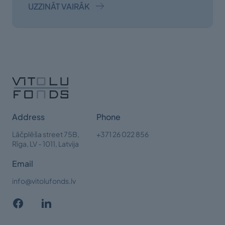
UZZINĀT VAIRĀK
Address
Phone
Lāčplēša street 75B,
+371 26 022 856
Rīga,
LV - 1011, Latvija
Email
info@vitolufonds.lv