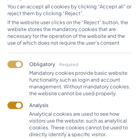
You can accept all cookies by clicking “Accept all” or
reject them by clicking “Reject”.
If the website user clicks on the “Reject” button, the
website stores the mandatory cookies that are
Jura Gravas piemiņas
necessary for the operation of the website and the
stipendija
use of which does not require the user’s consent
Juris Grava dzimis 1930. gadā Liepājā. 1944.
gadā viņš kopā ar ģimeni devās bēgļu
Obligatory
Required
gaitās. Trīs vecākie brāļi tika iesaukti leģionā,
Mandatory cookies provide basic website
bet Juris nonāca Hohenelbē, Sudetijā, kur 14
functionality such as login and account
management. Without mandatory cookies,
gadu vecumā kļuva par strādnieku fabrikā.
the website cannot be used properly.
Kad šo apgabalu okupēja Padomju
Savienība, viņam kopā ar vecākiem laimējās
Analysis
nokļūt amerikāņu zonā. Bēgļu nometnē Juris
Analytical cookies are used to see how
iestājās skautos, pabeidza ģimnāziju. […]
visitors use the website, such as analytical
cookies. These cookies cannot be used to
directly identify a specific visitor.
UZZINĀT VAIRĀK