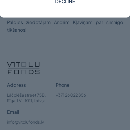
DECLINE
brīnišķīgo iespēju visiem kopa parunāt un
pavakariņot"
Paldies ziedotājam Andrim Kļaviņam par sirsnīgo
tikšanos!
Address
Phone
Lāčplēša street 75B,
+371 26 022 856
Rīga,
LV - 1011, Latvija
Email
info@vitolufonds.lv