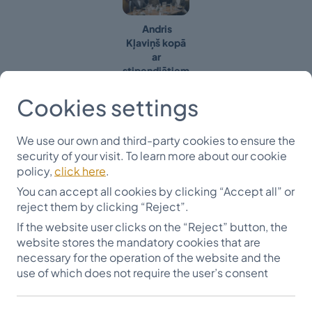
Andris
Kļaviņš kopā
ar
stipendiātiem
2023. gada 22. martā ziedotājs Andris Kļaviņš
Cookies settings
aicināja savus stipendiātus uz svētku pusdienām
restorānā "Tinto".
We use our own and third-party cookies to ensure the
security of your visit. To learn more about our cookie
Andris Kļaviņš ik gadu atbalsta 10 jauniešus, to vidū ir
policy,
click here
.
topošie pedagogi, tulkotāji, vēsturnieki, jūrnieki,
You can accept all cookies by clicking “Accept all” or
gleznotāji un aktieri. Tikšanās laikā stipendiāti
reject them by clicking “Reject”.
uzzināja par dibināto stipendiju nozīmi un tuvinieku
If the website user clicks on the “Reject” button, the
dzīvesstāstiem.
website stores the mandatory cookies that are
Daugavpils Universitātes studiju programmas
necessary for the operation of the website and the
"Pedagoģija" 4. kursa studnete Liene Austruma pēc
use of which does not require the user’s consent
tikšanās rakstīja: "Ļoti interesanti bija klausīties
Kļaviņa kunga pieredzi, domas par dažādām tēmām.