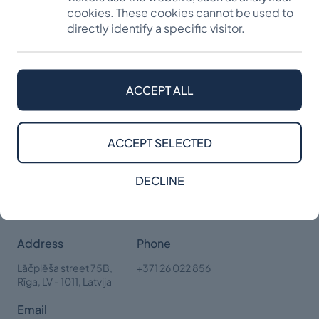
cookies. These cookies cannot be used to
padarījuši iespējamu," atgriežoties fondā kā
directly identify a specific visitor.
ziedotājs 2008. gadā sacīja pirmais stipendiāts
Mečislavs Maculēvičs.
Tikai viens klikšķis – un kļūsti par Vītolu fonda
ACCEPT ALL
DRAUGU:
https://vitolufonds.lv/ziedot/
.
ACCEPT SELECTED
DECLINE
Address
Phone
Lāčplēša street 75B,
+371 26 022 856
Rīga,
LV - 1011, Latvija
Email