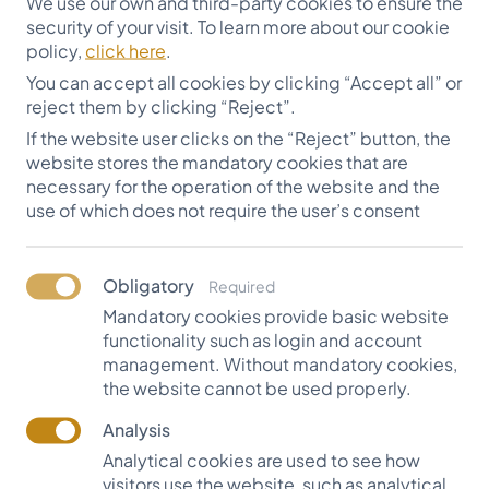
We use our own and third-party cookies to ensure the
security of your visit. To learn more about our cookie
policy,
click here
.
You can accept all cookies by clicking “Accept all” or
reject them by clicking “Reject”.
If the website user clicks on the “Reject” button, the
website stores the mandatory cookies that are
necessary for the operation of the website and the
use of which does not require the user’s consent
Obligatory
Required
Par tradīciju kļuvusi augusta Draugu stipendijas
Mandatory cookies provide basic website
functionality such as login and account
akcija. Ikviens ir aicināts pievienoties, lai, pienākot
management. Without mandatory cookies,
septembrim, ziņu par stipendijas piešķiršanu
the website cannot be used properly.
saņemtu vēl kāds jaunietis.
Analysis
"Pamati, uz kuriem mums dota iespēja stāvēt, ļauj celt
Analytical cookies are used to see how
latiņu arvien augstāk. Es nespēju saskatīt robežu
visitors use the website, such as analytical
savai pateicībai un cieņai pret cilvēkiem, kuri šo visu